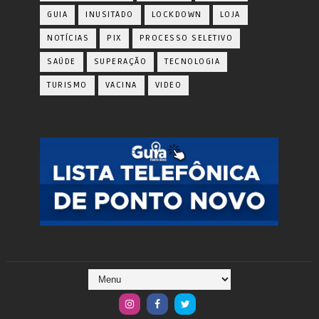
GUIA
INUSITADO
LOCKDOWN
LOJA
NOTÍCIAS
PIX
PROCESSO SELETIVO
SAÚDE
SUPERAÇÃO
TECNOLOGIA
TURISMO
VACINA
VIDEO