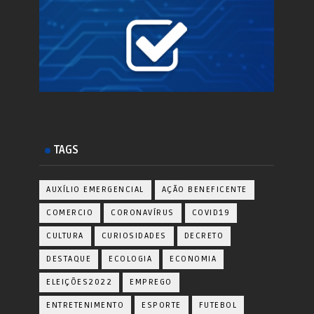
TAGS
AUXÍLIO EMERGENCIAL
AÇÃO BENEFICENTE
COMERCIO
CORONAVÍRUS
COVID19
CULTURA
CURIOSIDADES
DECRETO
DESTAQUE
ECOLOGIA
ECONOMIA
ELEIÇÕES2022
EMPREGO
ENTRETENIMENTO
ESPORTE
FUTEBOL