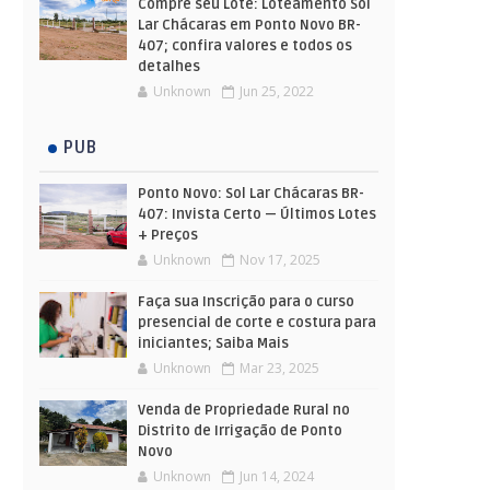
Compre seu Lote: Loteamento Sol
Lar Chácaras em Ponto Novo BR-
407; confira valores e todos os
detalhes
Unknown
Jun 25, 2022
PUB
Ponto Novo: Sol Lar Chácaras BR-
407: Invista Certo — Últimos Lotes
+ Preços
Unknown
Nov 17, 2025
Faça sua Inscrição para o curso
presencial de corte e costura para
iniciantes; Saiba Mais
Unknown
Mar 23, 2025
Venda de Propriedade Rural no
Distrito de Irrigação de Ponto
Novo
Unknown
Jun 14, 2024