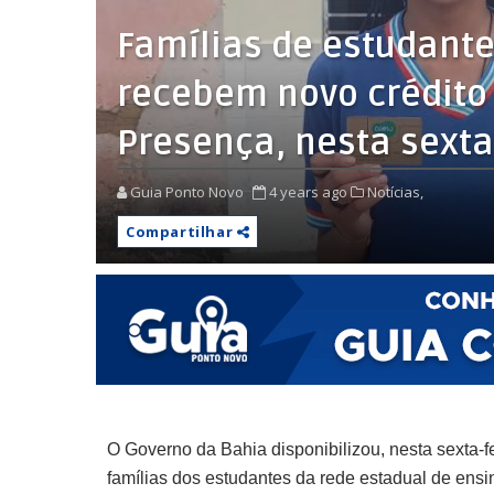
Famílias de estudante
recebem novo crédito
Presença, nesta sexta
Guia Ponto Novo
4 years ago
Notícias,
Compartilhar
O Governo da Bahia disponibilizou, nesta sexta-f
famílias dos estudantes da rede estadual de en