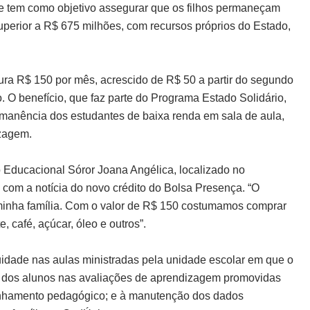
e tem como objetivo assegurar que os filhos permaneçam
uperior a R$ 675 milhões, com recursos próprios do Estado,
ra R$ 150 por mês, acrescido de R$ 50 a partir do segundo
. O benefício, que faz parte do Programa Estado Solidário,
rmanência dos estudantes de baixa renda em sala de aula,
izagem.
o Educacional Sóror Joana Angélica, localizado no
 com a notícia do novo crédito do Bolsa Presença. “O
minha família. Com o valor de R$ 150 costumamos comprar
e, café, açúcar, óleo e outros”.
uidade nas aulas ministradas pela unidade escolar em que o
ria dos alunos nas avaliações de aprendizagem promovidas
panhamento pedagógico; e à manutenção dos dados