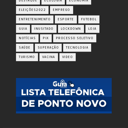
DESTAQUE
ECOLOGIA
ECONOMIA
ELEIÇÕES2022
EMPREGO
ENTRETENIMENTO
ESPORTE
FUTEBOL
GUIA
INUSITADO
LOCKDOWN
LOJA
NOTÍCIAS
PIX
PROCESSO SELETIVO
SAÚDE
SUPERAÇÃO
TECNOLOGIA
TURISMO
VACINA
VIDEO