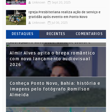
Unknown
Sept 20, 2025
Igreja Presbiteriana realiza ação de serviço e
gratidão após evento em Ponto Novo
Unknown
Jul 06, 2025
DESTAQUES
RECENTES
COMENTARIOS
Adora Ponto Novo 2026: Noite de
Almir Alves agita o brega romântico
Louvor e Adoração
com novo lançamento audiovisual
2026
Conheça Ponto Novo, Bahia: história e
imagens pelo fotógrafo Romilson
Almeida