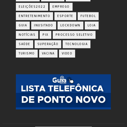
ELEIÇÕES2022
EMPREGO
ENTRETENIMENTO
ESPORTE
FUTEBOL
GUIA
INUSITADO
LOCKDOWN
LOJA
NOTÍCIAS
PIX
PROCESSO SELETIVO
SAÚDE
SUPERAÇÃO
TECNOLOGIA
TURISMO
VACINA
VIDEO