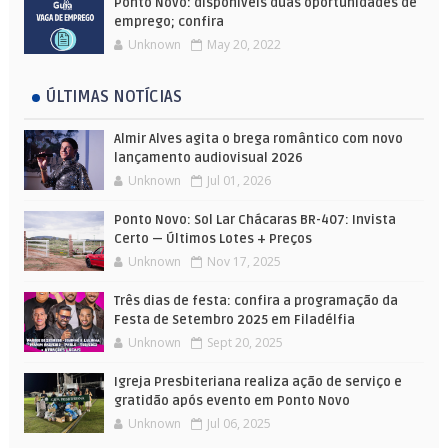
Ponto Novo: disponíveis duas oportunidades de
emprego; confira
Unknown
May 20, 2022
ÚLTIMAS NOTÍCIAS
Almir Alves agita o brega romântico com novo
lançamento audiovisual 2026
Unknown
Jul 01, 2026
Ponto Novo: Sol Lar Chácaras BR-407: Invista
Certo — Últimos Lotes + Preços
Unknown
Nov 17, 2025
Três dias de festa: confira a programação da
Festa de Setembro 2025 em Filadélfia
Unknown
Sept 20, 2025
Igreja Presbiteriana realiza ação de serviço e
gratidão após evento em Ponto Novo
Unknown
Jul 06, 2025