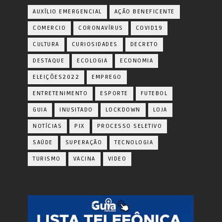
AUXÍLIO EMERGENCIAL
AÇÃO BENEFICENTE
COMERCIO
CORONAVÍRUS
COVID19
CULTURA
CURIOSIDADES
DECRETO
DESTAQUE
ECOLOGIA
ECONOMIA
ELEIÇÕES2022
EMPREGO
ENTRETENIMENTO
ESPORTE
FUTEBOL
GUIA
INUSITADO
LOCKDOWN
LOJA
NOTÍCIAS
PIX
PROCESSO SELETIVO
SAÚDE
SUPERAÇÃO
TECNOLOGIA
TURISMO
VACINA
VIDEO