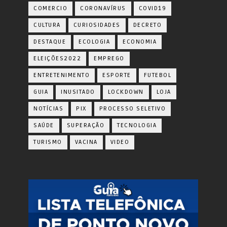
COMERCIO
CORONAVÍRUS
COVID19
CULTURA
CURIOSIDADES
DECRETO
DESTAQUE
ECOLOGIA
ECONOMIA
ELEIÇÕES2022
EMPREGO
ENTRETENIMENTO
ESPORTE
FUTEBOL
GUIA
INUSITADO
LOCKDOWN
LOJA
NOTÍCIAS
PIX
PROCESSO SELETIVO
SAÚDE
SUPERAÇÃO
TECNOLOGIA
TURISMO
VACINA
VIDEO