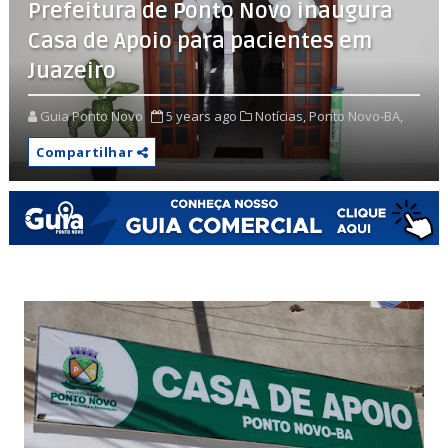
Prefeitura de Ponto Novo inaugura
Casa de Apoio para pacientes em
Juazeiro
Guia Ponto Novo
5 years ago
Notícias,
Ponto Novo-BA,
Compartilhar