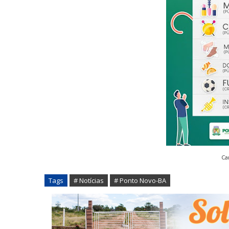
Ca
Tags
# Notícias
# Ponto Novo-BA