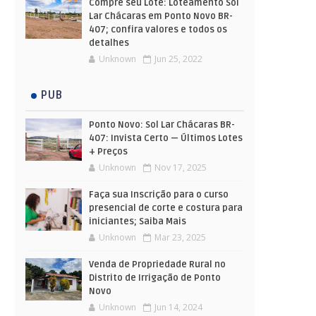
Compre seu Lote: Loteamento Sol
Lar Chácaras em Ponto Novo BR-
407; confira valores e todos os
detalhes
Unknown
Jun 25, 2022
PUB
Ponto Novo: Sol Lar Chácaras BR-
407: Invista Certo — Últimos Lotes
+ Preços
Unknown
Nov 17, 2025
Faça sua Inscrição para o curso
presencial de corte e costura para
iniciantes; Saiba Mais
Unknown
Mar 23, 2025
Venda de Propriedade Rural no
Distrito de Irrigação de Ponto
Novo
Unknown
Jun 14, 2024