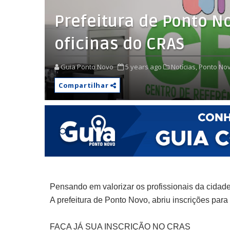
Prefeitura de Ponto N
oficinas do CRAS
Guia Ponto Novo
5 years ago
Notícias,
Ponto Nov
Compartilhar
Pensando em valorizar os profissionais da cidade 
A prefeitura de Ponto Novo, abriu inscrições par
FAÇA JÁ SUA INSCRIÇÃO NO CRAS