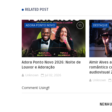
RELATED POST
ADORA PONTO NOVO
DESTAQUE
Adora Ponto Novo 2026: Noite de
Almir Alves 
Louvor e Adoração
romântico 
audiovisual
Unknown
Jul 02, 2026
Unknown
Comment Using!!
NENHU