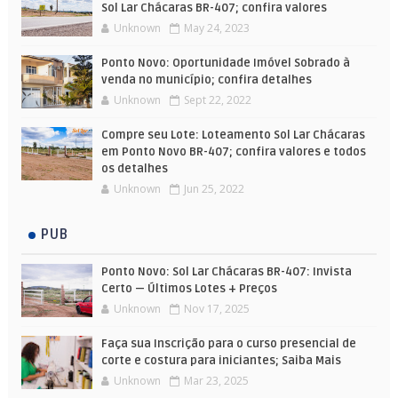
Sol Lar Chácaras BR-407; confira valores
Unknown
May 24, 2023
Ponto Novo: Oportunidade Imóvel Sobrado à
venda no município; confira detalhes
Unknown
Sept 22, 2022
Compre seu Lote: Loteamento Sol Lar Chácaras
em Ponto Novo BR-407; confira valores e todos
os detalhes
Unknown
Jun 25, 2022
PUB
Ponto Novo: Sol Lar Chácaras BR-407: Invista
Certo — Últimos Lotes + Preços
Unknown
Nov 17, 2025
Faça sua Inscrição para o curso presencial de
corte e costura para iniciantes; Saiba Mais
Unknown
Mar 23, 2025