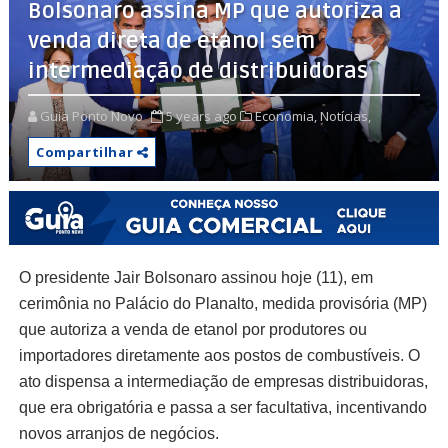
Bolsonaro assina MP que autoriza a
venda direta de etanol sem
intermediação de distribuidoras
Guia Ponto Novo
5 years ago
Economia,
Notícias,
Compartilhar
O presidente Jair Bolsonaro assinou hoje (11), em
cerimônia no Palácio do Planalto, medida provisória (MP)
que autoriza a venda de etanol por produtores ou
importadores diretamente aos postos de combustíveis. O
ato dispensa a intermediação de empresas distribuidoras,
que era obrigatória e passa a ser facultativa, incentivando
novos arranjos de negócios.