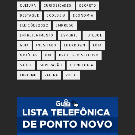
CULTURA
CURIOSIDADES
DECRETO
DESTAQUE
ECOLOGIA
ECONOMIA
ELEIÇÕES2022
EMPREGO
ENTRETENIMENTO
ESPORTE
FUTEBOL
GUIA
INUSITADO
LOCKDOWN
LOJA
NOTÍCIAS
PIX
PROCESSO SELETIVO
SAÚDE
SUPERAÇÃO
TECNOLOGIA
TURISMO
VACINA
VIDEO