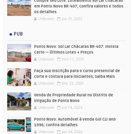
Compre seu Lote: Loteamento Sol Lar Chácaras
em Ponto Novo BR-407; confira valores e todos
os detalhes
Unknown
Jun 25, 2022
PUB
Ponto Novo: Sol Lar Chácaras BR-407: Invista
Certo — Últimos Lotes + Preços
Unknown
Nov 17, 2025
Faça sua Inscrição para o curso presencial de
corte e costura para iniciantes; Saiba Mais
Unknown
Mar 23, 2025
Venda de Propriedade Rural no Distrito de
Irrigação de Ponto Novo
Unknown
Jun 14, 2024
Ponto Novo: Automóvel à venda Gol CLI ano
1996; confira detalhes
Unknown
Jun 04, 2024