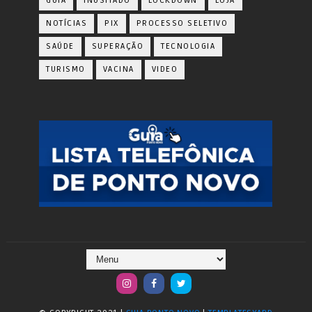
GUIA
INUSITADO
LOCKDOWN
LOJA
NOTÍCIAS
PIX
PROCESSO SELETIVO
SAÚDE
SUPERAÇÃO
TECNOLOGIA
TURISMO
VACINA
VIDEO