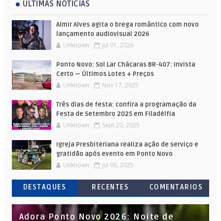
ÚLTIMAS NOTÍCIAS
Almir Alves agita o brega romântico com novo
lançamento audiovisual 2026
Unknown
Jul 01, 2026
Ponto Novo: Sol Lar Chácaras BR-407: Invista
Certo — Últimos Lotes + Preços
Unknown
Nov 17, 2025
Três dias de festa: confira a programação da
Festa de Setembro 2025 em Filadélfia
Unknown
Sept 20, 2025
Igreja Presbiteriana realiza ação de serviço e
gratidão após evento em Ponto Novo
Unknown
Jul 06, 2025
DESTAQUES
RECENTES
COMENTARIOS
Adora Ponto Novo 2026: Noite de