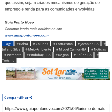
que assim, sejam criados mecanismos de geração de
emprego e renda para as comunidades envolvidas.
Guia Ponto Novo
Continue lendo mais notícias no site
www.guiapontonovo.com
Tags
# Bahia
# Colunas
# Ecoturismo
# Jacobina-BA
#
Juliano Silva
# Meio-Ambiente
# Miguel Calmon-BA
# Notícias
# Piemonte
# Pindobaçu-BA
# Região
# Saúde-BA
#
Turismo
Compartilhar