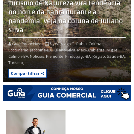
Turismo de Natureza vira tendência
no norte da Bahia durante a
pandemia; veja na coluna de Juliano
Silva
Guia Ponto Novo
5 years ago
Bahia,
Colunas,
Ecoturismo,
Jacobina-BA,
Juliano Silva,
Meio-Ambiente,
Miguel
Calmon-BA,
Notícias,
Piemonte,
Pindobaçu-BA,
Região,
Saúde-BA,
Turismo,
Compartilhar