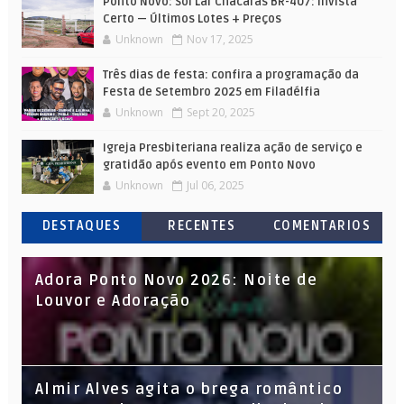
Ponto Novo: Sol Lar Chácaras BR-407: Invista
Certo — Últimos Lotes + Preços
Unknown
Nov 17, 2025
Três dias de festa: confira a programação da
Festa de Setembro 2025 em Filadélfia
Unknown
Sept 20, 2025
Igreja Presbiteriana realiza ação de serviço e
gratidão após evento em Ponto Novo
Unknown
Jul 06, 2025
DESTAQUES
RECENTES
COMENTARIOS
Adora Ponto Novo 2026: Noite de
Louvor e Adoração
Almir Alves agita o brega romântico