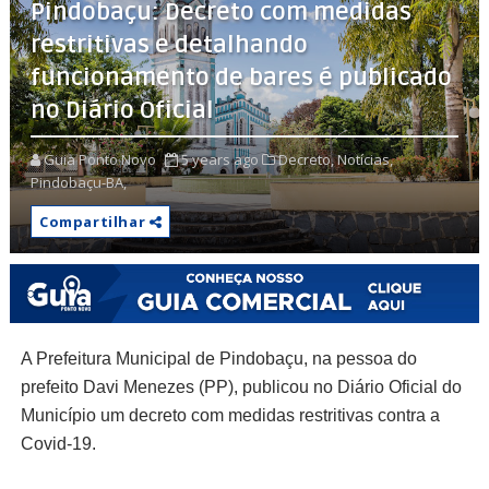
Pindobaçu: Decreto com medidas
restritivas e detalhando
funcionamento de bares é publicado
no Diário Oficial
Guia Ponto Novo
5 years ago
Decreto,
Notícias,
Pindobaçu-BA,
Compartilhar
A Prefeitura Municipal de Pindobaçu, na pessoa do
prefeito Davi Menezes (PP), publicou no Diário Oficial do
Município um decreto com medidas restritivas contra a
Covid-19.