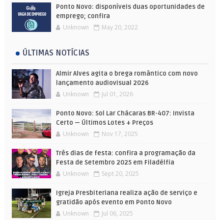
Ponto Novo: disponíveis duas oportunidades de
emprego; confira
Unknown
May 20, 2022
ÚLTIMAS NOTÍCIAS
Almir Alves agita o brega romântico com novo
lançamento audiovisual 2026
Unknown
Jul 01, 2026
Ponto Novo: Sol Lar Chácaras BR-407: Invista
Certo — Últimos Lotes + Preços
Unknown
Nov 17, 2025
Três dias de festa: confira a programação da
Festa de Setembro 2025 em Filadélfia
Unknown
Sept 20, 2025
Igreja Presbiteriana realiza ação de serviço e
gratidão após evento em Ponto Novo
Unknown
Jul 06, 2025