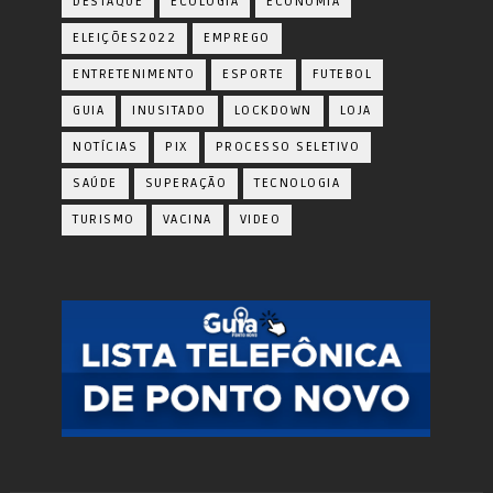
DESTAQUE
ECOLOGIA
ECONOMIA
ELEIÇÕES2022
EMPREGO
ENTRETENIMENTO
ESPORTE
FUTEBOL
GUIA
INUSITADO
LOCKDOWN
LOJA
NOTÍCIAS
PIX
PROCESSO SELETIVO
SAÚDE
SUPERAÇÃO
TECNOLOGIA
TURISMO
VACINA
VIDEO