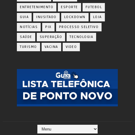
ENTRETENIMENTO
ESPORTE
FUTEBOL
GUIA
INUSITADO
LOCKDOWN
LOJA
NOTÍCIAS
PIX
PROCESSO SELETIVO
SAÚDE
SUPERAÇÃO
TECNOLOGIA
TURISMO
VACINA
VIDEO