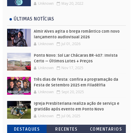
Unknown
May 20, 2022
ÚLTIMAS NOTÍCIAS
Almir Alves agita o brega romântico com novo
lançamento audiovisual 2026
Unknown
Jul 01, 2026
Ponto Novo: Sol Lar Chácaras BR-407: Invista
Certo — Últimos Lotes + Preços
Unknown
Nov 17, 2025
Três dias de festa: confira a programação da
Festa de Setembro 2025 em Filadélfia
Unknown
Sept 20, 2025
Igreja Presbiteriana realiza ação de serviço e
gratidão após evento em Ponto Novo
Unknown
Jul 06, 2025
DESTAQUES
RECENTES
COMENTARIOS