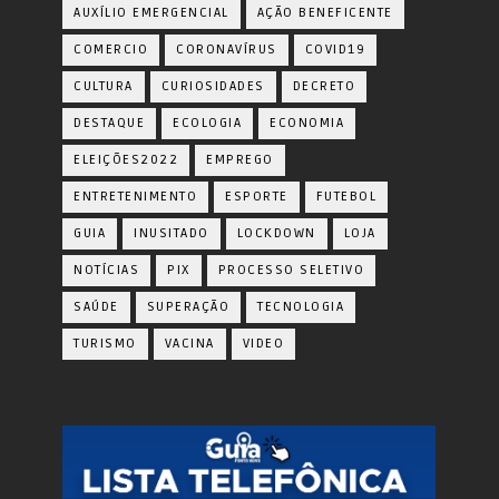
AUXÍLIO EMERGENCIAL
AÇÃO BENEFICENTE
COMERCIO
CORONAVÍRUS
COVID19
CULTURA
CURIOSIDADES
DECRETO
DESTAQUE
ECOLOGIA
ECONOMIA
ELEIÇÕES2022
EMPREGO
ENTRETENIMENTO
ESPORTE
FUTEBOL
GUIA
INUSITADO
LOCKDOWN
LOJA
NOTÍCIAS
PIX
PROCESSO SELETIVO
SAÚDE
SUPERAÇÃO
TECNOLOGIA
TURISMO
VACINA
VIDEO