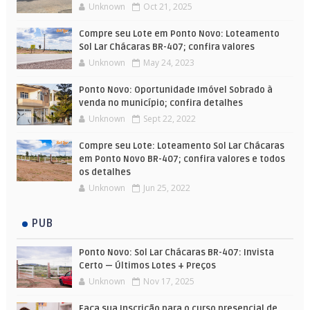
Unknown
Oct 21, 2025
Compre seu Lote em Ponto Novo: Loteamento
Sol Lar Chácaras BR-407; confira valores
Unknown
May 24, 2023
Ponto Novo: Oportunidade Imóvel Sobrado à
venda no município; confira detalhes
Unknown
Sept 22, 2022
Compre seu Lote: Loteamento Sol Lar Chácaras
em Ponto Novo BR-407; confira valores e todos
os detalhes
Unknown
Jun 25, 2022
PUB
Ponto Novo: Sol Lar Chácaras BR-407: Invista
Certo — Últimos Lotes + Preços
Unknown
Nov 17, 2025
Faça sua Inscrição para o curso presencial de