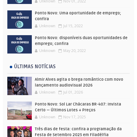
Unknown
Nov 01, 2022
Ponto Novo: Uma oportunidade de emprego;
confira
Unknown
Jul 15, 2022
Ponto Novo: disponíveis duas oportunidades de
emprego; confira
Unknown
May 20, 2022
ÚLTIMAS NOTÍCIAS
Almir Alves agita o brega romântico com novo
lançamento audiovisual 2026
Unknown
Jul 01, 2026
Ponto Novo: Sol Lar Chácaras BR-407: Invista
Certo — Últimos Lotes + Preços
Unknown
Nov 17, 2025
Três dias de festa: confira a programação da
Festa de Setembro 2025 em Filadélfia