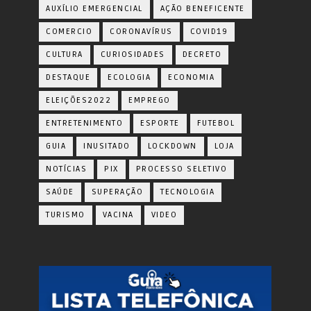
AUXÍLIO EMERGENCIAL
AÇÃO BENEFICENTE
COMERCIO
CORONAVÍRUS
COVID19
CULTURA
CURIOSIDADES
DECRETO
DESTAQUE
ECOLOGIA
ECONOMIA
ELEIÇÕES2022
EMPREGO
ENTRETENIMENTO
ESPORTE
FUTEBOL
GUIA
INUSITADO
LOCKDOWN
LOJA
NOTÍCIAS
PIX
PROCESSO SELETIVO
SAÚDE
SUPERAÇÃO
TECNOLOGIA
TURISMO
VACINA
VIDEO