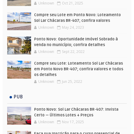
Unknown
Oct 21, 2025
Compre seu Lote em Ponto Novo: Loteamento
Sol Lar Chácaras BR-407; confira valores
Unknown
May 24, 2023
Ponto Novo: Oportunidade Imóvel Sobrado à
venda no município; confira detalhes
Unknown
Sept 22, 2022
Compre seu Lote: Loteamento Sol Lar Chácaras
em Ponto Novo BR-407; confira valores e todos
os detalhes
Unknown
Jun 25, 2022
PUB
Ponto Novo: Sol Lar Chácaras BR-407: Invista
Certo — Últimos Lotes + Preços
Unknown
Nov 17, 2025
Faça sua Inscrição para o curso presencial de