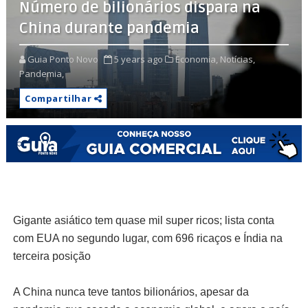
Número de bilionários dispara na
China durante pandemia
Guia Ponto Novo
5 years ago
Economia,
Notícias,
Pandemia,
Compartilhar
Gigante asiático tem quase mil super ricos; lista conta
com EUA no segundo lugar, com 696 ricaços e Índia na
terceira posição
A China nunca teve tantos bilionários, apesar da