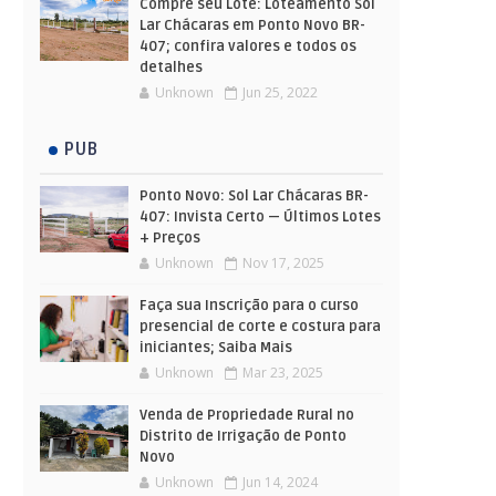
Compre seu Lote: Loteamento Sol
Lar Chácaras em Ponto Novo BR-
407; confira valores e todos os
detalhes
Unknown
Jun 25, 2022
PUB
Ponto Novo: Sol Lar Chácaras BR-
407: Invista Certo — Últimos Lotes
+ Preços
Unknown
Nov 17, 2025
Faça sua Inscrição para o curso
presencial de corte e costura para
iniciantes; Saiba Mais
Unknown
Mar 23, 2025
Venda de Propriedade Rural no
Distrito de Irrigação de Ponto
Novo
Unknown
Jun 14, 2024