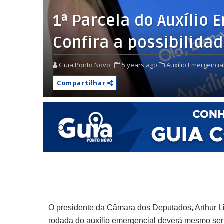
1ª Parcela do Auxílio
Confira a possibilida
Guia Ponto Novo
5 years ago
Auxílio Emergencial
Compartilhar
O presidente da Câmara dos Deputados, Arthur Li
rodada do auxílio emergencial
deverá mesmo ser 