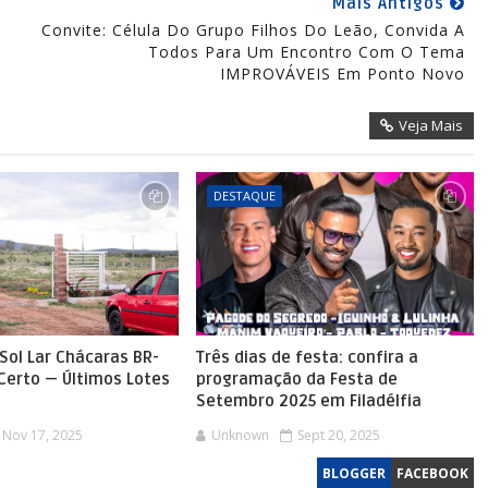
Mais Antigos
Convite: Célula Do Grupo Filhos Do Leão, Convida A
Todos Para Um Encontro Com O Tema
IMPROVÁVEIS Em Ponto Novo
Veja Mais
DESTAQUE
Sol Lar Chácaras BR-
Três dias de festa: confira a
 Certo — Últimos Lotes
programação da Festa de
Setembro 2025 em Filadélfia
Nov 17, 2025
Unknown
Sept 20, 2025
BLOGGER
FACEBOOK