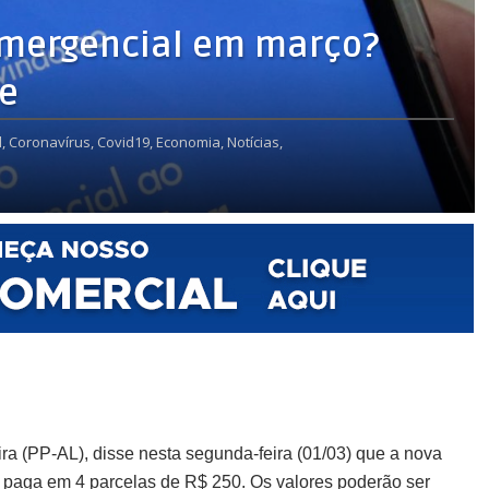
 Emergencial em março?
de
,
Coronavírus,
Covid19,
Economia,
Notícias,
ra (PP-AL), disse nesta segunda-feira (01/03) que a nova
paga em 4 parcelas de R$ 250. Os valores poderão ser