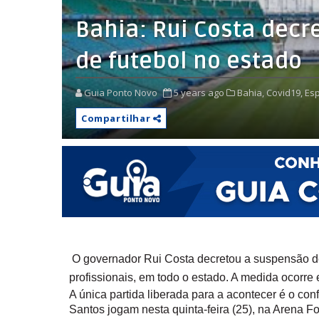
Bahia: Rui Costa decr
de futebol no estado
Guia Ponto Novo
5 years ago
Bahia,
Covid19,
Esp
Compartilhar
O governador Rui Costa decretou a suspensão de 
profissionais, em todo o estado. A medida ocorre
A única partida liberada para a acontecer é o co
Santos jogam nesta quinta-feira (25), na Arena F