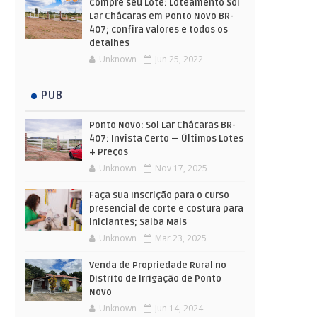
Compre seu Lote: Loteamento Sol
Lar Chácaras em Ponto Novo BR-
407; confira valores e todos os
detalhes
Unknown
Jun 25, 2022
PUB
Ponto Novo: Sol Lar Chácaras BR-
407: Invista Certo — Últimos Lotes
+ Preços
Unknown
Nov 17, 2025
Faça sua Inscrição para o curso
presencial de corte e costura para
iniciantes; Saiba Mais
Unknown
Mar 23, 2025
Venda de Propriedade Rural no
Distrito de Irrigação de Ponto
Novo
Unknown
Jun 14, 2024