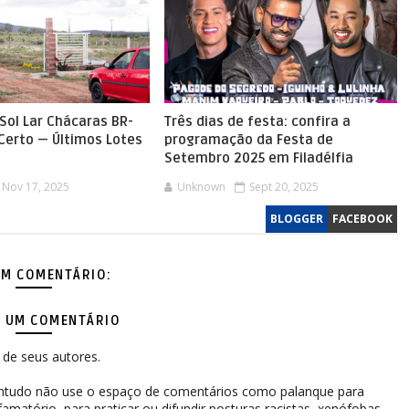
Sol Lar Chácaras BR-
Três dias de festa: confira a
 Certo — Últimos Lotes
programação da Festa de
Setembro 2025 em Filadélfia
Nov 17, 2025
Unknown
Sept 20, 2025
BLOGGER
FACEBOOK
M COMENTÁRIO:
 UM COMENTÁRIO
de seus autores.
contudo não use o espaço de comentários como palanque para
difamatório, para praticar ou difundir posturas racistas, xenófobas,