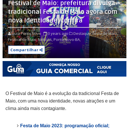
Festival de Maio: prefeitura divulga
tradicional Festa de Maio agora com
nova identidade; confira
Guia Ponto Novo
3 years ago
Destaque,
Festa de Maio,
Festival de Maio,
Notícias,
Ponto Novo-BA,
Compartilhar
O Festival de Maio é a evolução da tradicional Festa de
Maio, com uma nova identidade, novas atrações e um
clima ainda mais contagiante.
Festa de Maio 2023: programação oficial;