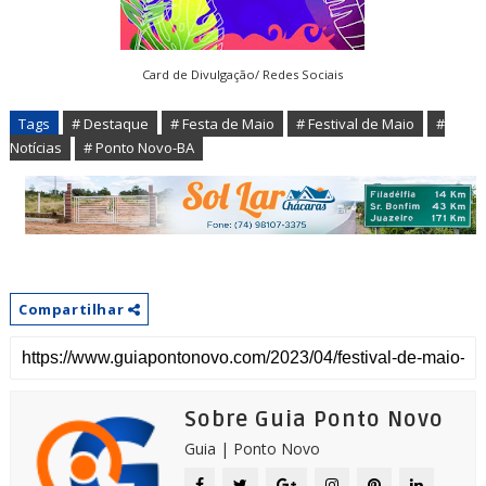
Card de Divulgação/ Redes Sociais
Tags
# Destaque
# Festa de Maio
# Festival de Maio
#
Notícias
# Ponto Novo-BA
Compartilhar
Sobre Guia Ponto Novo
Guia | Ponto Novo