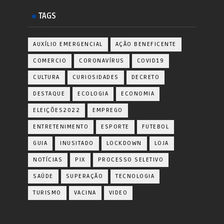
TAGS
AUXÍLIO EMERGENCIAL
AÇÃO BENEFICENTE
COMERCIO
CORONAVÍRUS
COVID19
CULTURA
CURIOSIDADES
DECRETO
DESTAQUE
ECOLOGIA
ECONOMIA
ELEIÇÕES2022
EMPREGO
ENTRETENIMENTO
ESPORTE
FUTEBOL
GUIA
INUSITADO
LOCKDOWN
LOJA
NOTÍCIAS
PIX
PROCESSO SELETIVO
SAÚDE
SUPERAÇÃO
TECNOLOGIA
TURISMO
VACINA
VIDEO