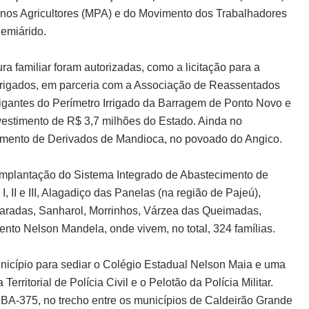
nos Agricultores (MPA) e do Movimento dos Trabalhadores
Semiárido.
a familiar foram autorizadas, como a licitação para a
rrigados, em parceria com a Associação de Reassentados
rigantes do Perímetro Irrigado da Barragem de Ponto Novo e
vestimento de R$ 3,7 milhões do Estado. Ainda no
amento de Derivados de Mandioca, no povoado do Angico.
 implantação do Sistema Integrado de Abastecimento de
II e III, Alagadiço das Panelas (na região de Pajeú),
aradas, Sanharol, Morrinhos, Várzea das Queimadas,
to Nelson Mandela, onde vivem, no total, 324 famílias.
nicípio para sediar o Colégio Estadual Nelson Maia e uma
rritorial de Polícia Civil e o Pelotão da Polícia Militar.
 BA-375, no trecho entre os municípios de Caldeirão Grande