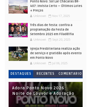
Ponto Novo: Sol Lar Chácaras BR-
407: Invista Certo — Últimos Lotes
+ Preços
Unknown
Nov 17, 2025
Três dias de festa: confira a
programação da Festa de
Setembro 2025 em Filadélfia
Unknown
Sept 20, 2025
Igreja Presbiteriana realiza ação
de serviço e gratidão após evento
em Ponto Novo
Unknown
Jul 06, 2025
DESTAQUES
RECENTES
COMENTARIO
S
Adora Ponto Novo 2026:
Noite de Louvor e Adoração