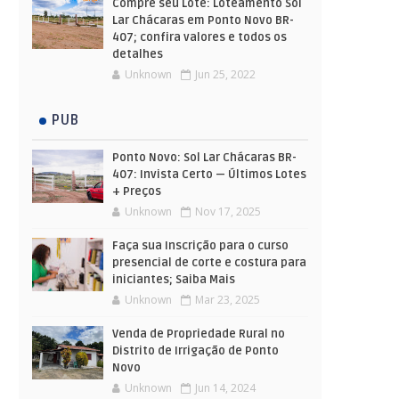
Compre seu Lote: Loteamento Sol
Lar Chácaras em Ponto Novo BR-
407; confira valores e todos os
detalhes
Unknown
Jun 25, 2022
PUB
Ponto Novo: Sol Lar Chácaras BR-
407: Invista Certo — Últimos Lotes
+ Preços
Unknown
Nov 17, 2025
Faça sua Inscrição para o curso
presencial de corte e costura para
iniciantes; Saiba Mais
Unknown
Mar 23, 2025
Venda de Propriedade Rural no
Distrito de Irrigação de Ponto
Novo
Unknown
Jun 14, 2024