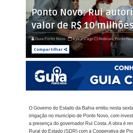
Ponto Novo: Rui autori
valor de R$ 10 milhõe
Guia Ponto Novo
4 years ago
Notícias,
Ponto Nov
Compartilhar
O Governo do Estado da Bahia emitiu nesta sexta
irrigação no município de Ponto Novo, com inves
a presença do governador Rui Costa. A obra é re
Rural do Estado (SDR) com a Cooperativa de P