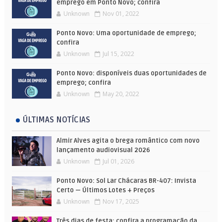
emprego em Ponto Novo; confira
Unknown
Nov 01, 2022
Ponto Novo: Uma oportunidade de emprego;
confira
Unknown
Jul 15, 2022
Ponto Novo: disponíveis duas oportunidades de
emprego; confira
Unknown
May 20, 2022
ÚLTIMAS NOTÍCIAS
Almir Alves agita o brega romântico com novo
lançamento audiovisual 2026
Unknown
Jul 01, 2026
Ponto Novo: Sol Lar Chácaras BR-407: Invista
Certo — Últimos Lotes + Preços
Unknown
Nov 17, 2025
Três dias de festa: confira a programação da