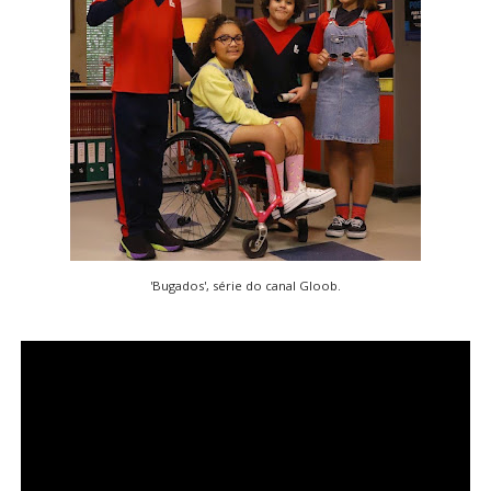
'Bugados', série do canal Gloob.