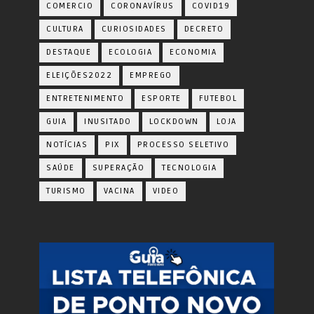
COMERCIO
CORONAVÍRUS
COVID19
CULTURA
CURIOSIDADES
DECRETO
DESTAQUE
ECOLOGIA
ECONOMIA
ELEIÇÕES2022
EMPREGO
ENTRETENIMENTO
ESPORTE
FUTEBOL
GUIA
INUSITADO
LOCKDOWN
LOJA
NOTÍCIAS
PIX
PROCESSO SELETIVO
SAÚDE
SUPERAÇÃO
TECNOLOGIA
TURISMO
VACINA
VIDEO