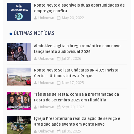
Ponto Novo: disponíveis duas oportunidades de
emprego; confira
Unknown
May 20, 2022
ÚLTIMAS NOTÍCIAS
Almir Alves agita o brega romântico com novo
lançamento audiovisual 2026
Unknown
Jul 01, 2026
Ponto Novo: Sol Lar Chácaras BR-407: Invista
Certo — Últimos Lotes + Preços
Unknown
Nov 17, 2025
Três dias de festa: confira a programação da
Festa de Setembro 2025 em Filadélfia
Unknown
Sept 20, 2025
Igreja Presbiteriana realiza ação de serviço e
gratidão após evento em Ponto Novo
Unknown
Jul 06, 2025