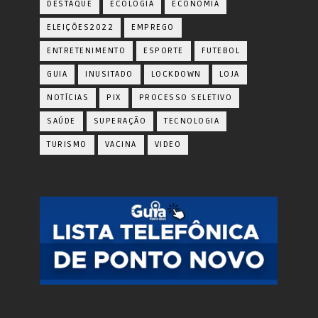
DESTAQUE
ECOLOGIA
ECONOMIA
ELEIÇÕES2022
EMPREGO
ENTRETENIMENTO
ESPORTE
FUTEBOL
GUIA
INUSITADO
LOCKDOWN
LOJA
NOTÍCIAS
PIX
PROCESSO SELETIVO
SAÚDE
SUPERAÇÃO
TECNOLOGIA
TURISMO
VACINA
VIDEO