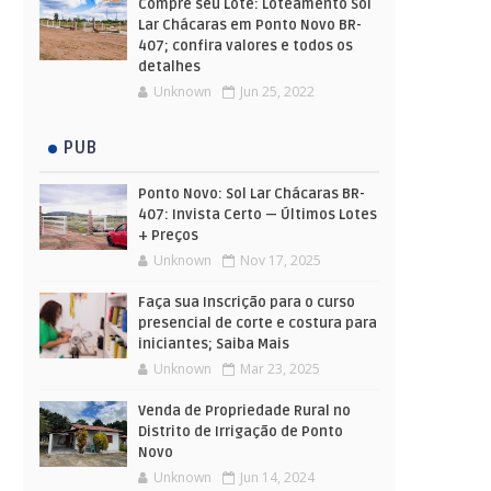
Compre seu Lote: Loteamento Sol
Lar Chácaras em Ponto Novo BR-
407; confira valores e todos os
detalhes
Unknown
Jun 25, 2022
PUB
Ponto Novo: Sol Lar Chácaras BR-
407: Invista Certo — Últimos Lotes
+ Preços
Unknown
Nov 17, 2025
Faça sua Inscrição para o curso
presencial de corte e costura para
iniciantes; Saiba Mais
Unknown
Mar 23, 2025
Venda de Propriedade Rural no
Distrito de Irrigação de Ponto
Novo
Unknown
Jun 14, 2024