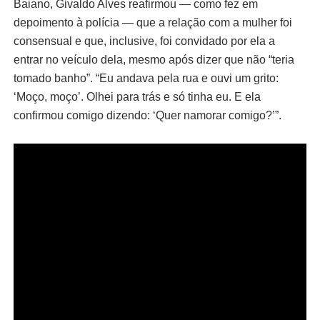
Baiano, Givaldo Alves reafirmou — como fez em
depoimento à polícia — que a relação com a mulher foi
consensual e que, inclusive, foi convidado por ela a
entrar no veículo dela, mesmo após dizer que não “teria
tomado banho”. “Eu andava pela rua e ouvi um grito:
‘Moço, moço’. Olhei para trás e só tinha eu. E ela
confirmou comigo dizendo: ‘Quer namorar comigo?’”.