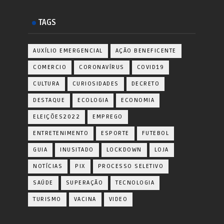
TAGS
AUXÍLIO EMERGENCIAL
AÇÃO BENEFICENTE
COMERCIO
CORONAVÍRUS
COVID19
CULTURA
CURIOSIDADES
DECRETO
DESTAQUE
ECOLOGIA
ECONOMIA
ELEIÇÕES2022
EMPREGO
ENTRETENIMENTO
ESPORTE
FUTEBOL
GUIA
INUSITADO
LOCKDOWN
LOJA
NOTÍCIAS
PIX
PROCESSO SELETIVO
SAÚDE
SUPERAÇÃO
TECNOLOGIA
TURISMO
VACINA
VIDEO