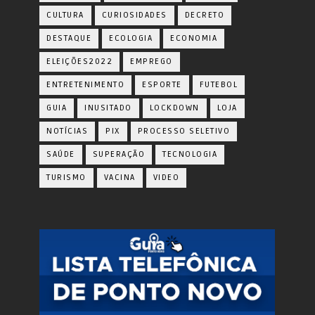
CULTURA
CURIOSIDADES
DECRETO
DESTAQUE
ECOLOGIA
ECONOMIA
ELEIÇÕES2022
EMPREGO
ENTRETENIMENTO
ESPORTE
FUTEBOL
GUIA
INUSITADO
LOCKDOWN
LOJA
NOTÍCIAS
PIX
PROCESSO SELETIVO
SAÚDE
SUPERAÇÃO
TECNOLOGIA
TURISMO
VACINA
VIDEO