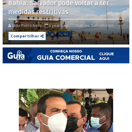
Bahia: Salvador pode voltar a ter
medidas restritivas
Guia Ponto Novo
5 years ago
Notícias,
Salvador-BA,
Compartilhar