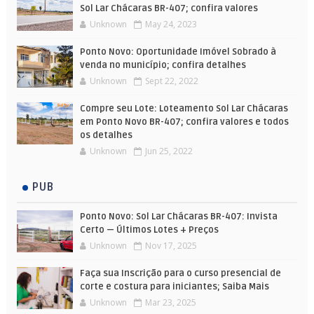
Sol Lar Chácaras BR-407; confira valores
Unknown
May 24, 2023
Ponto Novo: Oportunidade Imóvel Sobrado à
venda no município; confira detalhes
Unknown
Sept 22, 2022
Compre seu Lote: Loteamento Sol Lar Chácaras
em Ponto Novo BR-407; confira valores e todos
os detalhes
Unknown
Jun 25, 2022
PUB
Ponto Novo: Sol Lar Chácaras BR-407: Invista
Certo — Últimos Lotes + Preços
Unknown
Nov 17, 2025
Faça sua Inscrição para o curso presencial de
corte e costura para iniciantes; Saiba Mais
Unknown
Mar 23, 2025