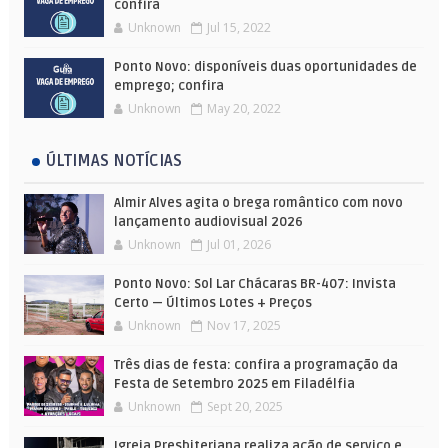
confira
Unknown
Jul 15, 2022
Ponto Novo: disponíveis duas oportunidades de
emprego; confira
Unknown
May 20, 2022
ÚLTIMAS NOTÍCIAS
Almir Alves agita o brega romântico com novo
lançamento audiovisual 2026
Unknown
Jul 01, 2026
Ponto Novo: Sol Lar Chácaras BR-407: Invista
Certo — Últimos Lotes + Preços
Unknown
Nov 17, 2025
Três dias de festa: confira a programação da
Festa de Setembro 2025 em Filadélfia
Unknown
Sept 20, 2025
Igreja Presbiteriana realiza ação de serviço e