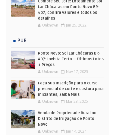
Compre seu Lote: Loteamento Sol
Lar Chácaras em Ponto Novo BR-
407; confira valores e todos os
detalhes
Unknown
Jun 25, 2022
PUB
Ponto Novo: Sol Lar Chácaras BR-
407: Invista Certo — Últimos Lotes
+ Preços
Unknown
Nov 17, 2025
Faça sua Inscrição para o curso
presencial de corte e costura para
iniciantes; Saiba Mais
Unknown
Mar 23, 2025
Venda de Propriedade Rural no
Distrito de Irrigação de Ponto
Novo
Unknown
Jun 14, 2024