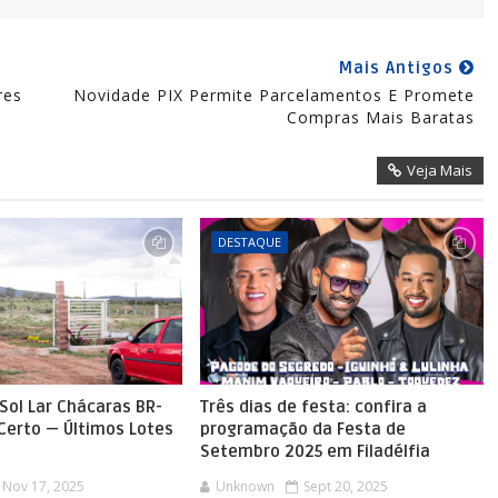
Mais Antigos
res
Novidade PIX Permite Parcelamentos E Promete
Compras Mais Baratas
Veja Mais
DESTAQUE
Sol Lar Chácaras BR-
Três dias de festa: confira a
 Certo — Últimos Lotes
programação da Festa de
Setembro 2025 em Filadélfia
Nov 17, 2025
Unknown
Sept 20, 2025