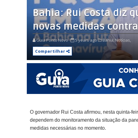
Bahia: Rui Costa diz 
novas medidas contra
Guia Ponto Novo
5 years ago
Bahia,
Notícias,
Compartilhar
O governador Rui Costa afirmou, nesta quinta-fei
dependem do monitoramento da situação da pand
medidas necessárias no momento.