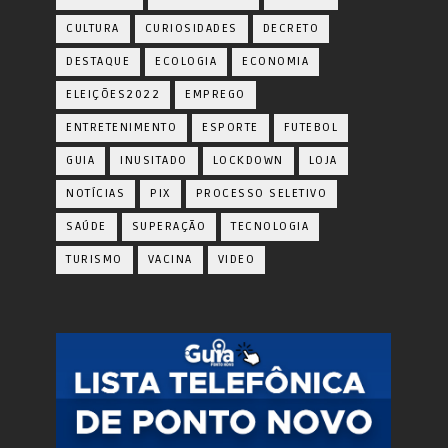
CULTURA
CURIOSIDADES
DECRETO
DESTAQUE
ECOLOGIA
ECONOMIA
ELEIÇÕES2022
EMPREGO
ENTRETENIMENTO
ESPORTE
FUTEBOL
GUIA
INUSITADO
LOCKDOWN
LOJA
NOTÍCIAS
PIX
PROCESSO SELETIVO
SAÚDE
SUPERAÇÃO
TECNOLOGIA
TURISMO
VACINA
VIDEO