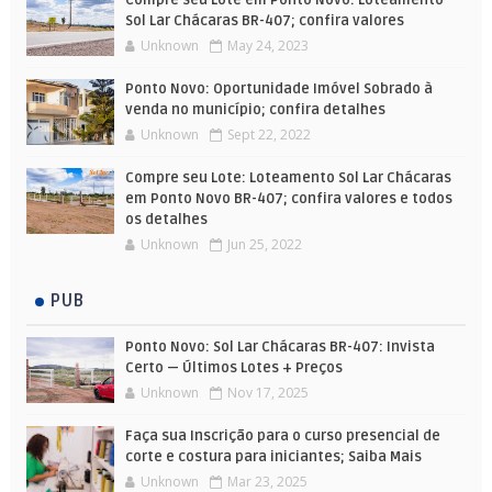
Sol Lar Chácaras BR-407; confira valores
Unknown
May 24, 2023
Ponto Novo: Oportunidade Imóvel Sobrado à
venda no município; confira detalhes
Unknown
Sept 22, 2022
Compre seu Lote: Loteamento Sol Lar Chácaras
em Ponto Novo BR-407; confira valores e todos
os detalhes
Unknown
Jun 25, 2022
PUB
Ponto Novo: Sol Lar Chácaras BR-407: Invista
Certo — Últimos Lotes + Preços
Unknown
Nov 17, 2025
Faça sua Inscrição para o curso presencial de
corte e costura para iniciantes; Saiba Mais
Unknown
Mar 23, 2025