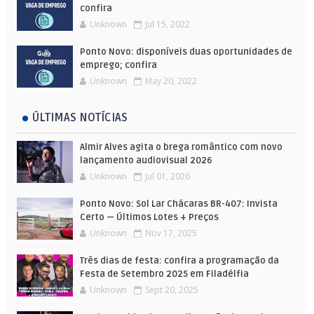
confira
Unknown
Jul 15, 2022
Ponto Novo: disponíveis duas oportunidades de
emprego; confira
Unknown
May 20, 2022
ÚLTIMAS NOTÍCIAS
Almir Alves agita o brega romântico com novo
lançamento audiovisual 2026
Unknown
Jul 01, 2026
Ponto Novo: Sol Lar Chácaras BR-407: Invista
Certo — Últimos Lotes + Preços
Unknown
Nov 17, 2025
Três dias de festa: confira a programação da
Festa de Setembro 2025 em Filadélfia
Unknown
Sept 20, 2025