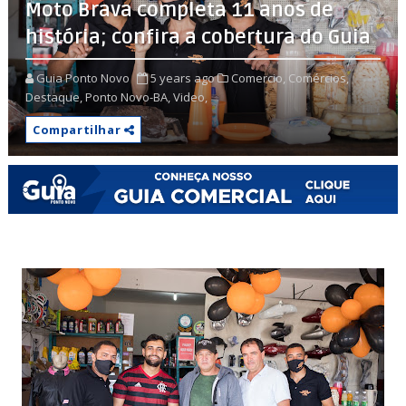
Moto Brava completa 11 anos de
história; confira a cobertura do Guia
Guia Ponto Novo
5 years ago
Comercio,
Comércios,
Destaque,
Ponto Novo-BA,
Video,
Compartilhar