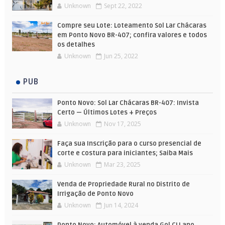
Unknown
Sept 22, 2022
Compre seu Lote: Loteamento Sol Lar Chácaras
em Ponto Novo BR-407; confira valores e todos
os detalhes
Unknown
Jun 25, 2022
PUB
Ponto Novo: Sol Lar Chácaras BR-407: Invista
Certo — Últimos Lotes + Preços
Unknown
Nov 17, 2025
Faça sua Inscrição para o curso presencial de
corte e costura para iniciantes; Saiba Mais
Unknown
Mar 23, 2025
Venda de Propriedade Rural no Distrito de
Irrigação de Ponto Novo
Unknown
Jun 14, 2024
Ponto Novo: Automóvel à venda Gol CLI ano