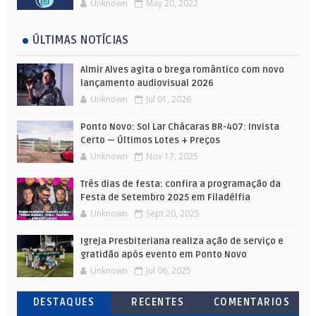
Unknown
May 20, 2022
ÚLTIMAS NOTÍCIAS
Almir Alves agita o brega romântico com novo
lançamento audiovisual 2026
Unknown
Jul 01, 2026
Ponto Novo: Sol Lar Chácaras BR-407: Invista
Certo — Últimos Lotes + Preços
Unknown
Nov 17, 2025
Três dias de festa: confira a programação da
Festa de Setembro 2025 em Filadélfia
Unknown
Sept 20, 2025
Igreja Presbiteriana realiza ação de serviço e
gratidão após evento em Ponto Novo
Unknown
Jul 06, 2025
DESTAQUES
RECENTES
COMENTARIOS