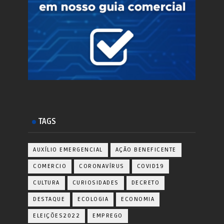
TAGS
AUXÍLIO EMERGENCIAL
AÇÃO BENEFICENTE
COMERCIO
CORONAVÍRUS
COVID19
CULTURA
CURIOSIDADES
DECRETO
DESTAQUE
ECOLOGIA
ECONOMIA
ELEIÇÕES2022
EMPREGO