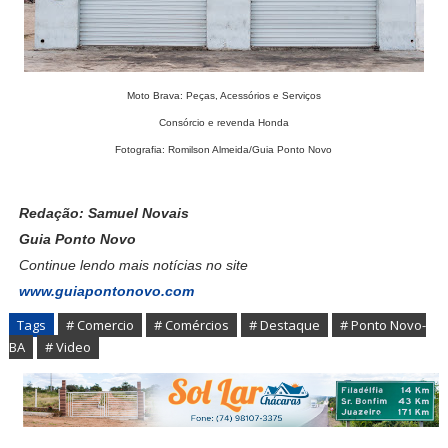
Moto Brava: Peças, Acessórios e Serviços
Consórcio e revenda Honda
Fotografia: Romilson Almeida/Guia Ponto Novo
Redação: Samuel Novais
Guia Ponto Novo
Continue lendo mais notícias no site
www.guiapontonovo.com
Tags
# Comercio
# Comércios
# Destaque
# Ponto Novo-
BA
# Video