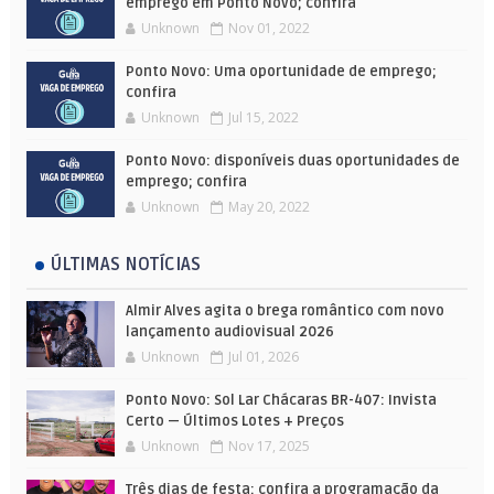
emprego em Ponto Novo; confira
Unknown
Nov 01, 2022
Ponto Novo: Uma oportunidade de emprego;
confira
Unknown
Jul 15, 2022
Ponto Novo: disponíveis duas oportunidades de
emprego; confira
Unknown
May 20, 2022
ÚLTIMAS NOTÍCIAS
Almir Alves agita o brega romântico com novo
lançamento audiovisual 2026
Unknown
Jul 01, 2026
Ponto Novo: Sol Lar Chácaras BR-407: Invista
Certo — Últimos Lotes + Preços
Unknown
Nov 17, 2025
Três dias de festa: confira a programação da