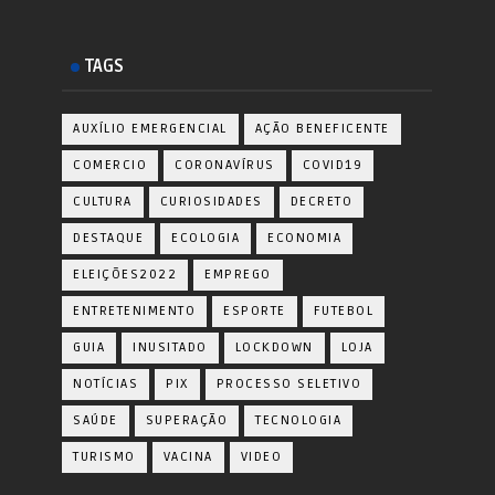
TAGS
AUXÍLIO EMERGENCIAL
AÇÃO BENEFICENTE
COMERCIO
CORONAVÍRUS
COVID19
CULTURA
CURIOSIDADES
DECRETO
DESTAQUE
ECOLOGIA
ECONOMIA
ELEIÇÕES2022
EMPREGO
ENTRETENIMENTO
ESPORTE
FUTEBOL
GUIA
INUSITADO
LOCKDOWN
LOJA
NOTÍCIAS
PIX
PROCESSO SELETIVO
SAÚDE
SUPERAÇÃO
TECNOLOGIA
TURISMO
VACINA
VIDEO