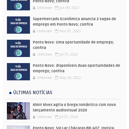
Ponto Novo; confira
Unknown
Jun 09, 2023
Supermercado Econômico anuncia 2 vagas de
emprego em Ponto Novo; confira
Unknown
Nov 01, 2022
Ponto Novo: Uma oportunidade de emprego;
confira
Unknown
Jul 15, 2022
Ponto Novo: disponíveis duas oportunidades de
emprego; confira
Unknown
May 20, 2022
ÚLTIMAS NOTÍCIAS
Almir Alves agita o brega romântico com novo
lançamento audiovisual 2026
Unknown
Jul 01, 2026
Ponto Novo: Sol Lar Chácaras BR-407: Invista