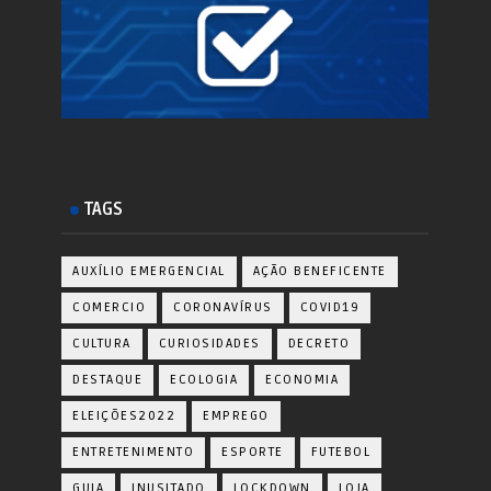
TAGS
AUXÍLIO EMERGENCIAL
AÇÃO BENEFICENTE
COMERCIO
CORONAVÍRUS
COVID19
CULTURA
CURIOSIDADES
DECRETO
DESTAQUE
ECOLOGIA
ECONOMIA
ELEIÇÕES2022
EMPREGO
ENTRETENIMENTO
ESPORTE
FUTEBOL
GUIA
INUSITADO
LOCKDOWN
LOJA