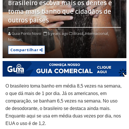
Brasileiro escova mais os dentes e
toma mais banho que cidadãos de
outros países
Guia Ponto Novo
5 years ago
Brasil,
Internacional,
Notícias,
Compartilhar
O brasileiro toma banho em média 8,5 vezes na semana,
o que dá mais de 1 por dia. Já os americanos, em
comparação, se banham 6,5 vezes na semana. No uso
de desodorante, o brasileiro se destaca ainda mais.
Enquanto aqui se usa em média duas vezes por dia, nos
EUA o uso é de 1,2.