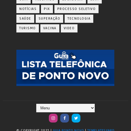
NOTÍCIAS
PIX
PROCESSO SELETIVO
SAÚDE
SUPERAÇÃO
TECNOLOGIA
TURISMO
VACINA
VIDEO
© COPYRIGHT 2021 |
GUIA PONTO NOVO
|
TEMPLATESYARD