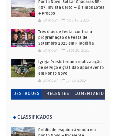
Ponto Novo: Sol Lar Chácaras BR-
407: Invista Certo — Últimos Lotes
+ Preços
Unknown
Nov 17, 2025
Três dias de festa: confira a
programação da Festa de
Setembro 2025 em Filadélfia
Unknown
Sept 20, 2025
Igreja Presbiteriana realiza ação
de serviço e gratidão após evento
em Ponto Novo
Unknown
Jul 06, 2025
DESTAQUES
RECENTES
COMENTARIO
S
CLASSIFICADOS
Prédio de esquina à venda em
Ponto Novo – Excelente