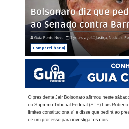
Bolsonaro diz que ped
ao Senado contra Bar
Guia Ponto Novo
5 years ago
Justiça,
Notícias,
Pol
Compartilhar
O presidente Jair Bolsonaro afirmou neste sábado
do Supremo Tribunal Federal (STF) Luis Roberto
limites constitucionais" e disse que pedirá ao 
de um processo para investigar os dois.