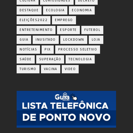
CULTURA
CURIOSIDADES
DECRETO
DESTAQUE
ECOLOGIA
ECONOMIA
ELEIÇÕES2022
EMPREGO
ENTRETENIMENTO
ESPORTE
FUTEBOL
GUIA
INUSITADO
LOCKDOWN
LOJA
NOTÍCIAS
PIX
PROCESSO SELETIVO
SAÚDE
SUPERAÇÃO
TECNOLOGIA
TURISMO
VACINA
VIDEO