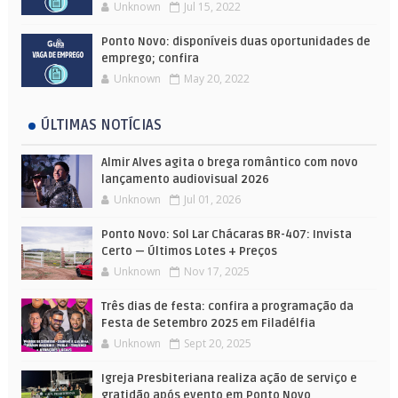
Unknown
Jul 15, 2022
Ponto Novo: disponíveis duas oportunidades de
emprego; confira
Unknown
May 20, 2022
ÚLTIMAS NOTÍCIAS
Almir Alves agita o brega romântico com novo
lançamento audiovisual 2026
Unknown
Jul 01, 2026
Ponto Novo: Sol Lar Chácaras BR-407: Invista
Certo — Últimos Lotes + Preços
Unknown
Nov 17, 2025
Três dias de festa: confira a programação da
Festa de Setembro 2025 em Filadélfia
Unknown
Sept 20, 2025
Igreja Presbiteriana realiza ação de serviço e
gratidão após evento em Ponto Novo