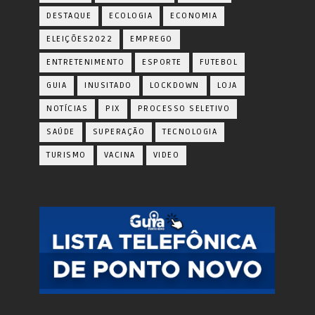
DESTAQUE
ECOLOGIA
ECONOMIA
ELEIÇÕES2022
EMPREGO
ENTRETENIMENTO
ESPORTE
FUTEBOL
GUIA
INUSITADO
LOCKDOWN
LOJA
NOTÍCIAS
PIX
PROCESSO SELETIVO
SAÚDE
SUPERAÇÃO
TECNOLOGIA
TURISMO
VACINA
VIDEO