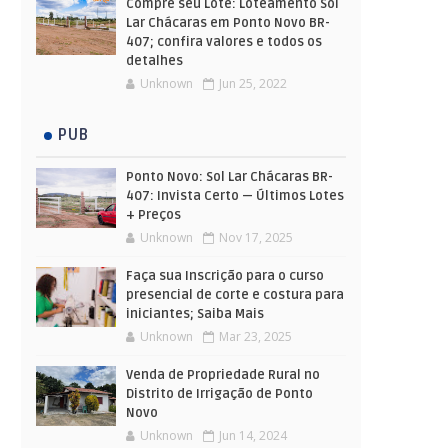
Compre seu Lote: Loteamento Sol
Lar Chácaras em Ponto Novo BR-
407; confira valores e todos os
detalhes
Unknown
Jun 25, 2022
PUB
Ponto Novo: Sol Lar Chácaras BR-
407: Invista Certo — Últimos Lotes
+ Preços
Unknown
Nov 17, 2025
Faça sua Inscrição para o curso
presencial de corte e costura para
iniciantes; Saiba Mais
Unknown
Mar 23, 2025
Venda de Propriedade Rural no
Distrito de Irrigação de Ponto
Novo
Unknown
Jun 14, 2024