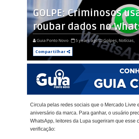
GOLPE: Criminosos us
roubar dados no What
Guia Ponto Novo
5 years ago
Golpes,
Notícias,
Compartilhar
Circula pelas redes sociais que o Mercado Livre
aniversário da marca. Para ganhar, o usuário prec
WhatsApp, leitores da Lupa sugeriram que esse co
verificação​: