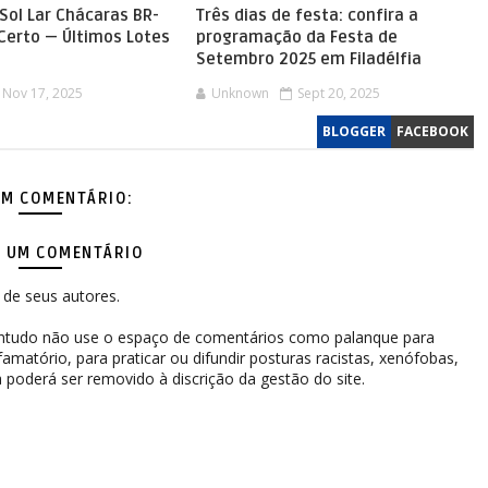
Sol Lar Chácaras BR-
Três dias de festa: confira a
 Certo — Últimos Lotes
programação da Festa de
Setembro 2025 em Filadélfia
Nov 17, 2025
Unknown
Sept 20, 2025
BLOGGER
FACEBOOK
M COMENTÁRIO:
 UM COMENTÁRIO
de seus autores.
contudo não use o espaço de comentários como palanque para
difamatório, para praticar ou difundir posturas racistas, xenófobas,
 poderá ser removido à discrição da gestão do site.