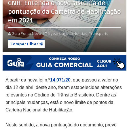
CNH: Entenda o novo sistema de
pontuação da Carteira de Habilitação
em 2021
Guia Ponto Novo
5 years ago
Notícias,
Transporte,
Compartilhar
A partir da nova lei n.º
14.071/20
, que passou a valer no
dia 12 de abril deste ano, foram estabelecidas alterações
relevantes no Código de Trânsito Brasileiro. Dentre as
principais mudanças, está o novo limite de pontos da
Carteira Nacional de Habilitação.
Neste sentido, a nova pontuação do documento, prevê