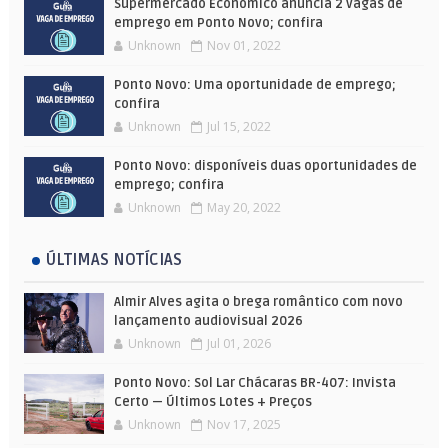
Supermercado Econômico anuncia 2 vagas de
emprego em Ponto Novo; confira
Unknown
Nov 01, 2022
Ponto Novo: Uma oportunidade de emprego;
confira
Unknown
Jul 15, 2022
Ponto Novo: disponíveis duas oportunidades de
emprego; confira
Unknown
May 20, 2022
ÚLTIMAS NOTÍCIAS
Almir Alves agita o brega romântico com novo
lançamento audiovisual 2026
Unknown
Jul 01, 2026
Ponto Novo: Sol Lar Chácaras BR-407: Invista
Certo — Últimos Lotes + Preços
Unknown
Nov 17, 2025