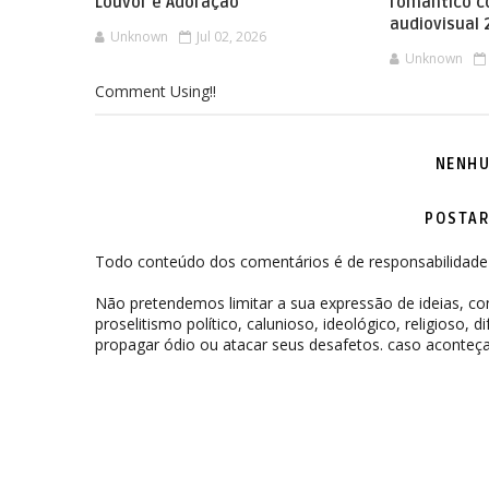
Louvor e Adoração
romântico 
audiovisual
Unknown
Jul 02, 2026
Unknown
Comment Using!!
NENHU
POSTAR
Todo conteúdo dos comentários é de responsabilidade 
Não pretendemos limitar a sua expressão de ideias, 
proselitismo político, calunioso, ideológico, religioso, 
propagar ódio ou atacar seus desafetos. caso aconteça