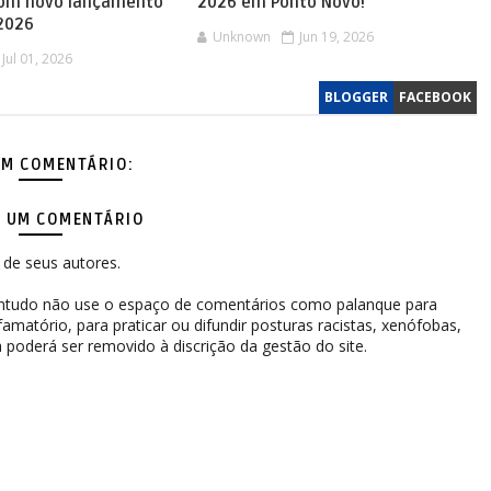
com novo lançamento
2026 em Ponto Novo!
 2026
Unknown
Jun 19, 2026
Jul 01, 2026
BLOGGER
FACEBOOK
M COMENTÁRIO:
 UM COMENTÁRIO
de seus autores.
contudo não use o espaço de comentários como palanque para
difamatório, para praticar ou difundir posturas racistas, xenófobas,
 poderá ser removido à discrição da gestão do site.