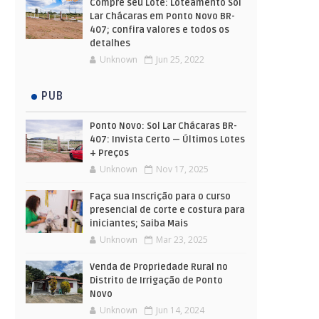
Compre seu Lote: Loteamento Sol
Lar Chácaras em Ponto Novo BR-
407; confira valores e todos os
detalhes
Unknown
Jun 25, 2022
PUB
Ponto Novo: Sol Lar Chácaras BR-
407: Invista Certo — Últimos Lotes
+ Preços
Unknown
Nov 17, 2025
Faça sua Inscrição para o curso
presencial de corte e costura para
iniciantes; Saiba Mais
Unknown
Mar 23, 2025
Venda de Propriedade Rural no
Distrito de Irrigação de Ponto
Novo
Unknown
Jun 14, 2024