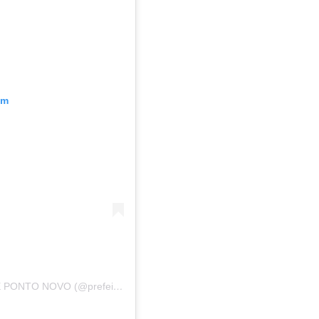
am
Uma publicação compartilhada por PREFEITURA DE PONTO NOVO (@prefeitura.pn