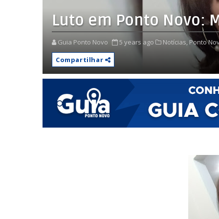
Luto em Ponto Novo: M
Guia Ponto Novo
5 years ago
Notícias,
Ponto Nov
Compartilhar