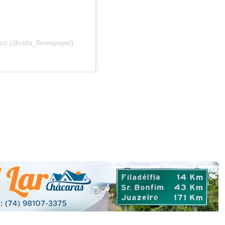
uz (@cida_florespapel)