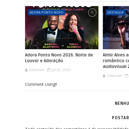
ADORA PONTO NOVO
DESTAQUE
Adora Ponto Novo 2026: Noite de
Almir Alves 
Louvor e Adoração
romântico 
audiovisual
Unknown
Jul 02, 2026
Unknown
Comment Using!!
NENHU
POSTAR