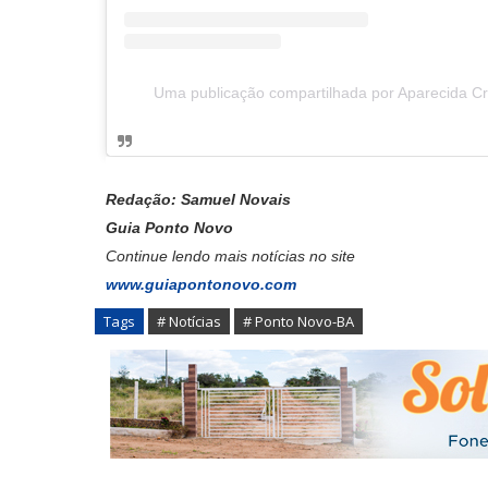
Uma publicação compartilhada por Aparecida Cr
Redação: Samuel Novais
Guia Ponto Novo
Continue lendo mais notícias no site
www.guiapontonovo.com
Tags
# Notícias
# Ponto Novo-BA