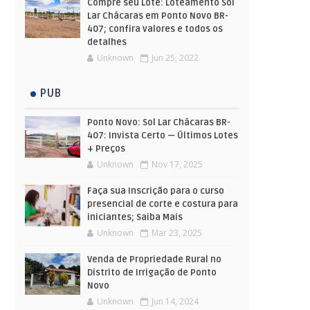
Compre seu Lote: Loteamento Sol
Lar Chácaras em Ponto Novo BR-
407; confira valores e todos os
detalhes
Unknown
Jun 25, 2022
PUB
Ponto Novo: Sol Lar Chácaras BR-
407: Invista Certo — Últimos Lotes
+ Preços
Unknown
Nov 17, 2025
Faça sua Inscrição para o curso
presencial de corte e costura para
iniciantes; Saiba Mais
Unknown
Mar 23, 2025
Venda de Propriedade Rural no
Distrito de Irrigação de Ponto
Novo
Unknown
Jun 14, 2024