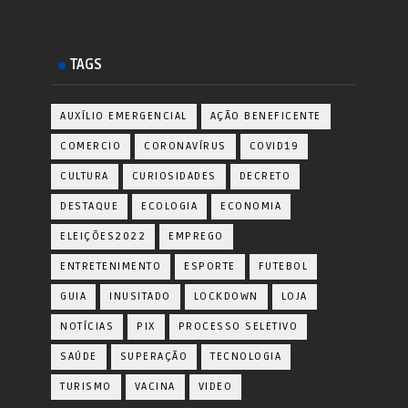
TAGS
AUXÍLIO EMERGENCIAL
AÇÃO BENEFICENTE
COMERCIO
CORONAVÍRUS
COVID19
CULTURA
CURIOSIDADES
DECRETO
DESTAQUE
ECOLOGIA
ECONOMIA
ELEIÇÕES2022
EMPREGO
ENTRETENIMENTO
ESPORTE
FUTEBOL
GUIA
INUSITADO
LOCKDOWN
LOJA
NOTÍCIAS
PIX
PROCESSO SELETIVO
SAÚDE
SUPERAÇÃO
TECNOLOGIA
TURISMO
VACINA
VIDEO