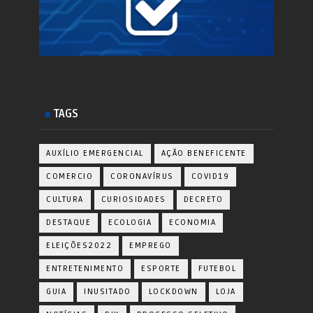
TAGS
AUXÍLIO EMERGENCIAL
AÇÃO BENEFICENTE
COMERCIO
CORONAVÍRUS
COVID19
CULTURA
CURIOSIDADES
DECRETO
DESTAQUE
ECOLOGIA
ECONOMIA
ELEIÇÕES2022
EMPREGO
ENTRETENIMENTO
ESPORTE
FUTEBOL
GUIA
INUSITADO
LOCKDOWN
LOJA