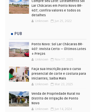
Compre seu Lote: Loteamento Sol
Lar Chácaras em Ponto Novo BR-
407; confira valores e todos os
detalhes
Unknown
Jun 25, 2022
PUB
Ponto Novo: Sol Lar Chácaras BR-
407: Invista Certo — Últimos Lotes
+ Preços
Unknown
Nov 17, 2025
Faça sua Inscrição para o curso
presencial de corte e costura para
iniciantes; Saiba Mais
Unknown
Mar 23, 2025
Venda de Propriedade Rural no
Distrito de Irrigação de Ponto
Novo
Unknown
Jun 14, 2024