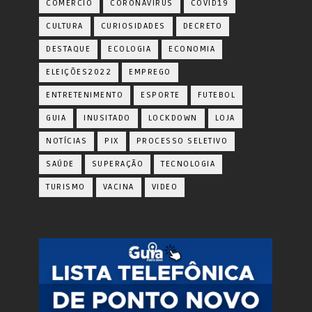
COMERCIO
CORONAVÍRUS
COVID19
CULTURA
CURIOSIDADES
DECRETO
DESTAQUE
ECOLOGIA
ECONOMIA
ELEIÇÕES2022
EMPREGO
ENTRETENIMENTO
ESPORTE
FUTEBOL
GUIA
INUSITADO
LOCKDOWN
LOJA
NOTÍCIAS
PIX
PROCESSO SELETIVO
SAÚDE
SUPERAÇÃO
TECNOLOGIA
TURISMO
VACINA
VIDEO