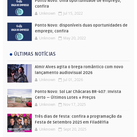
Ponto Novo: Uma oportunidade de emprego;
confira
Unknown
Jul 15, 2022
Ponto Novo: disponíveis duas oportunidades de
emprego; confira
Unknown
May 20, 2022
ÚLTIMAS NOTÍCIAS
Almir Alves agita o brega romântico com novo
lançamento audiovisual 2026
Unknown
Jul 01, 2026
Ponto Novo: Sol Lar Chácaras BR-407: Invista
Certo — Últimos Lotes + Preços
Unknown
Nov 17, 2025
Três dias de festa: confira a programação da
Festa de Setembro 2025 em Filadélfia
Unknown
Sept 20, 2025