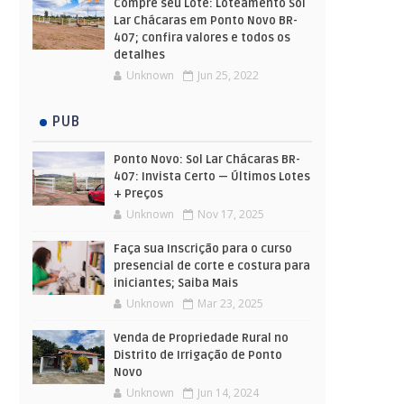
Compre seu Lote: Loteamento Sol
Lar Chácaras em Ponto Novo BR-
407; confira valores e todos os
detalhes
Unknown
Jun 25, 2022
PUB
Ponto Novo: Sol Lar Chácaras BR-
407: Invista Certo — Últimos Lotes
+ Preços
Unknown
Nov 17, 2025
Faça sua Inscrição para o curso
presencial de corte e costura para
iniciantes; Saiba Mais
Unknown
Mar 23, 2025
Venda de Propriedade Rural no
Distrito de Irrigação de Ponto
Novo
Unknown
Jun 14, 2024