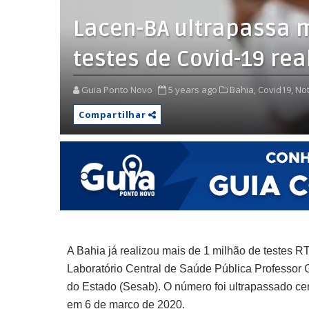
Lacen-BA ultrapassa 
testes de Covid-19 rea
Guia Ponto Novo
5 years ago
Bahia,
Covid19,
Not
Compartilhar
A Bahia já realizou mais de 1 milhão de testes R
Laboratório Central de Saúde Pública Professor
do Estado (Sesab). O número foi ultrapassado cer
em 6 de março de 2020.