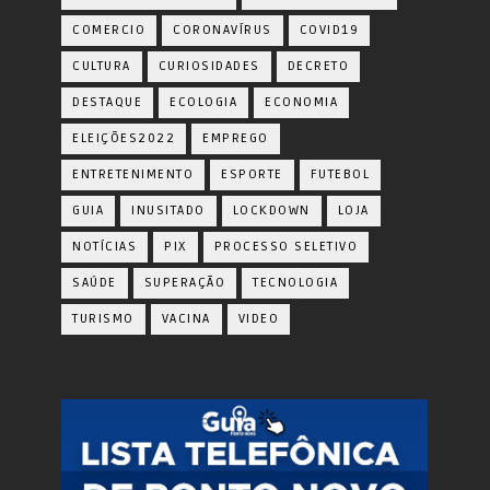
COMERCIO
CORONAVÍRUS
COVID19
CULTURA
CURIOSIDADES
DECRETO
DESTAQUE
ECOLOGIA
ECONOMIA
ELEIÇÕES2022
EMPREGO
ENTRETENIMENTO
ESPORTE
FUTEBOL
GUIA
INUSITADO
LOCKDOWN
LOJA
NOTÍCIAS
PIX
PROCESSO SELETIVO
SAÚDE
SUPERAÇÃO
TECNOLOGIA
TURISMO
VACINA
VIDEO