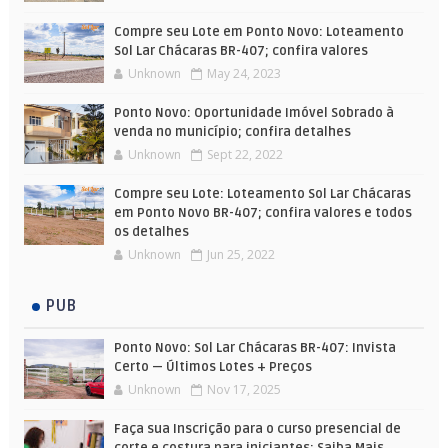
Compre seu Lote em Ponto Novo: Loteamento
Sol Lar Chácaras BR-407; confira valores
Unknown
May 24, 2023
Ponto Novo: Oportunidade Imóvel Sobrado à
venda no município; confira detalhes
Unknown
Sept 22, 2022
Compre seu Lote: Loteamento Sol Lar Chácaras
em Ponto Novo BR-407; confira valores e todos
os detalhes
Unknown
Jun 25, 2022
PUB
Ponto Novo: Sol Lar Chácaras BR-407: Invista
Certo — Últimos Lotes + Preços
Unknown
Nov 17, 2025
Faça sua Inscrição para o curso presencial de
corte e costura para iniciantes; Saiba Mais