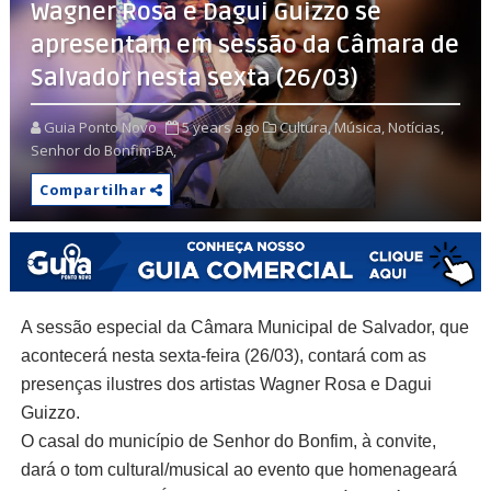
Wagner Rosa e Dagui Guizzo se
apresentam em sessão da Câmara de
Salvador nesta sexta (26/03)
Guia Ponto Novo
5 years ago
Cultura,
Música,
Notícias,
Senhor do Bonfim-BA,
Compartilhar
A sessão especial da Câmara Municipal de Salvador, que
acontecerá nesta sexta-feira (26/03), contará com as
presenças ilustres dos artistas Wagner Rosa e Dagui
Guizzo.
O casal do município de Senhor do Bonfim, à convite,
dará o tom cultural/musical ao evento que homenageará