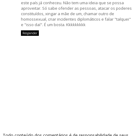
este país já conheceu. Não tem uma ideia que se possa
aproveitar. Só sabe ofender as pessoas, atacar os poderes
constituídos, xingar a mãe de um, chamar outro de
homossexual, criar incidentes diplomáticos e falar "talquei"
e "isso daí". É um bosta. Kkkkkkkkk
Responder
Todo conteúdo dos comentários é de responsabilidade de seus