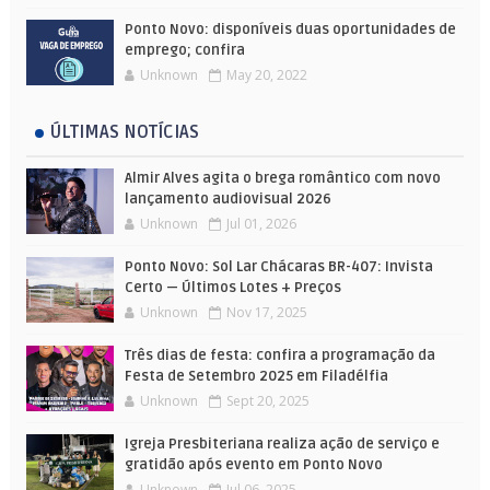
Ponto Novo: disponíveis duas oportunidades de
emprego; confira
Unknown
May 20, 2022
ÚLTIMAS NOTÍCIAS
Almir Alves agita o brega romântico com novo
lançamento audiovisual 2026
Unknown
Jul 01, 2026
Ponto Novo: Sol Lar Chácaras BR-407: Invista
Certo — Últimos Lotes + Preços
Unknown
Nov 17, 2025
Três dias de festa: confira a programação da
Festa de Setembro 2025 em Filadélfia
Unknown
Sept 20, 2025
Igreja Presbiteriana realiza ação de serviço e
gratidão após evento em Ponto Novo
Unknown
Jul 06, 2025