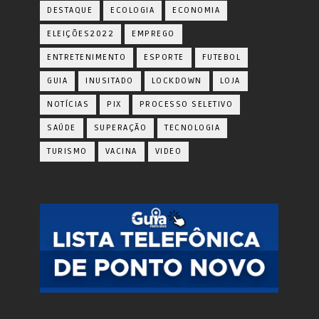
DESTAQUE
ECOLOGIA
ECONOMIA
ELEIÇÕES2022
EMPREGO
ENTRETENIMENTO
ESPORTE
FUTEBOL
GUIA
INUSITADO
LOCKDOWN
LOJA
NOTÍCIAS
PIX
PROCESSO SELETIVO
SAÚDE
SUPERAÇÃO
TECNOLOGIA
TURISMO
VACINA
VIDEO