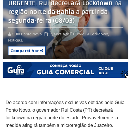
URGENTE: Rui decretará Lockdown na
região norte da Bahia a partir da
segunda-feira (08/03)
Guia Ponto Novo
5 years ago
Covid19,
Lockdown,
Notícias,
Compartilhar
De acordo com informações exclusivas obtidas pelo Guia
Ponto Novo, o governador Rui Costa (PT) decretará
lockdown na região norte do estado. Provavelmente, a
medida atingirá também a microrregião de Juazeiro.