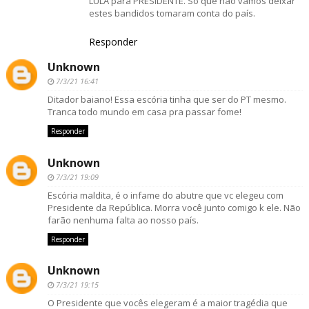
LULA para PRESIDENTE. Só que não vamos deixar
estes bandidos tomaram conta do país.
Responder
Unknown
7/3/21 16:41
Ditador baiano! Essa escória tinha que ser do PT mesmo.
Tranca todo mundo em casa pra passar fome!
Responder
Unknown
7/3/21 19:09
Escória maldita, é o infame do abutre que vc elegeu com
Presidente da República. Morra você junto comigo k ele. Não
farão nenhuma falta ao nosso país.
Responder
Unknown
7/3/21 19:15
O Presidente que vocês elegeram é a maior tragédia que