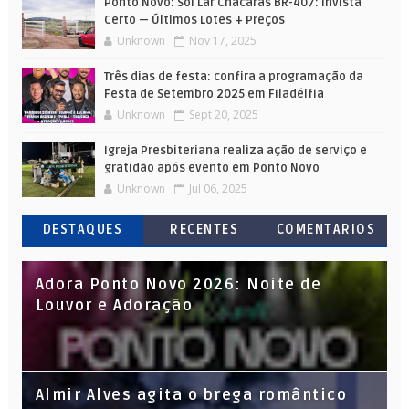
Ponto Novo: Sol Lar Chácaras BR-407: Invista
Certo — Últimos Lotes + Preços
Unknown
Nov 17, 2025
Três dias de festa: confira a programação da
Festa de Setembro 2025 em Filadélfia
Unknown
Sept 20, 2025
Igreja Presbiteriana realiza ação de serviço e
gratidão após evento em Ponto Novo
Unknown
Jul 06, 2025
DESTAQUES
RECENTES
COMENTARIOS
Adora Ponto Novo 2026: Noite de
Louvor e Adoração
Almir Alves agita o brega romântico