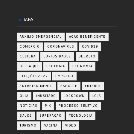
TAGS
AUXÍLIO EMERGENCIAL
AÇÃO BENEFICENTE
COMERCIO
CORONAVÍRUS
COVID19
CULTURA
CURIOSIDADES
DECRETO
DESTAQUE
ECOLOGIA
ECONOMIA
ELEIÇÕES2022
EMPREGO
ENTRETENIMENTO
ESPORTE
FUTEBOL
GUIA
INUSITADO
LOCKDOWN
LOJA
NOTÍCIAS
PIX
PROCESSO SELETIVO
SAÚDE
SUPERAÇÃO
TECNOLOGIA
TURISMO
VACINA
VIDEO