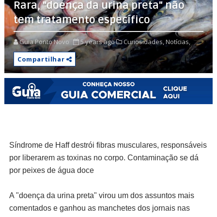
Rara, "doença da urina preta" não
tem tratamento específico
Guia Ponto Novo
5 years ago
Curiosidades,
Notícias,
Compartilhar
Síndrome de Haff destrói fibras musculares, responsáveis
por liberarem as toxinas no corpo. Contaminação se dá
por peixes de água doce
A "doença da urina preta" virou um dos assuntos mais
comentados e ganhou as manchetes dos jornais nas