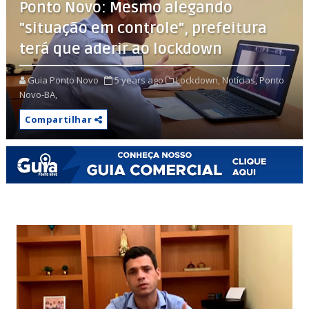
Ponto Novo: Mesmo alegando
"situação em controle", prefeitura
terá que aderir ao lockdown
Guia Ponto Novo
5 years ago
Lockdown,
Notícias,
Ponto
Novo-BA,
Compartilhar