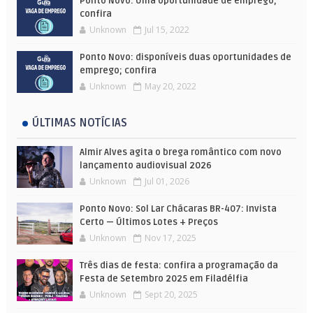
Ponto Novo: Uma oportunidade de emprego;
confira
Unknown
Jul 15, 2022
Ponto Novo: disponíveis duas oportunidades de
emprego; confira
Unknown
May 20, 2022
ÚLTIMAS NOTÍCIAS
Almir Alves agita o brega romântico com novo
lançamento audiovisual 2026
Unknown
Jul 01, 2026
Ponto Novo: Sol Lar Chácaras BR-407: Invista
Certo — Últimos Lotes + Preços
Unknown
Nov 17, 2025
Três dias de festa: confira a programação da
Festa de Setembro 2025 em Filadélfia
Unknown
Sept 20, 2025