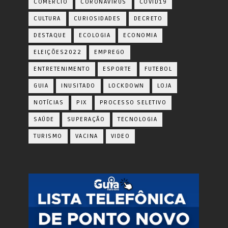
COMERCIO
CORONAVÍRUS
COVID19
CULTURA
CURIOSIDADES
DECRETO
DESTAQUE
ECOLOGIA
ECONOMIA
ELEIÇÕES2022
EMPREGO
ENTRETENIMENTO
ESPORTE
FUTEBOL
GUIA
INUSITADO
LOCKDOWN
LOJA
NOTÍCIAS
PIX
PROCESSO SELETIVO
SAÚDE
SUPERAÇÃO
TECNOLOGIA
TURISMO
VACINA
VIDEO