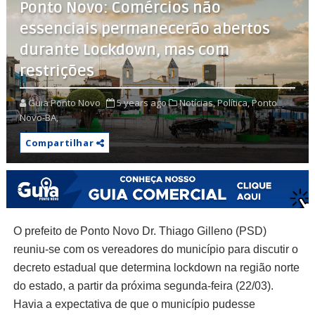
Ponto Novo: Comércios não
essenciais permanecerão abertos
durante Lockdown, mas com
restrições
Guia Ponto Novo
5 years ago
Notícias,
Política,
Ponto
Novo-BA,
Compartilhar
O prefeito de Ponto Novo Dr. Thiago Gilleno (PSD)
reuniu-se com os vereadores do município para discutir o
decreto estadual que determina lockdown na região norte
do estado, a partir da próxima segunda-feira (22/03).
Havia a expectativa de que o município pudesse