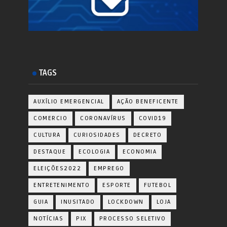
TAGS
AUXÍLIO EMERGENCIAL
AÇÃO BENEFICENTE
COMERCIO
CORONAVÍRUS
COVID19
CULTURA
CURIOSIDADES
DECRETO
DESTAQUE
ECOLOGIA
ECONOMIA
ELEIÇÕES2022
EMPREGO
ENTRETENIMENTO
ESPORTE
FUTEBOL
GUIA
INUSITADO
LOCKDOWN
LOJA
NOTÍCIAS
PIX
PROCESSO SELETIVO