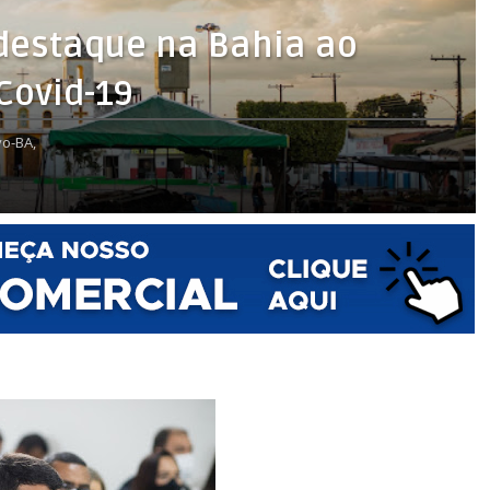
 destaque na Bahia ao
Covid-19
o-BA,