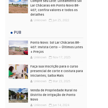
Compre seu Lote: Loteamento Sol
Lar Chácaras em Ponto Novo BR-
407; confira valores e todos os
detalhes
Unknown
Jun 25, 2022
PUB
Ponto Novo: Sol Lar Chácaras BR-
407: Invista Certo — Últimos Lotes
+ Preços
Unknown
Nov 17, 2025
Faça sua Inscrição para o curso
presencial de corte e costura para
iniciantes; Saiba Mais
Unknown
Mar 23, 2025
Venda de Propriedade Rural no
Distrito de Irrigação de Ponto
Novo
Unknown
Jun 14, 2024