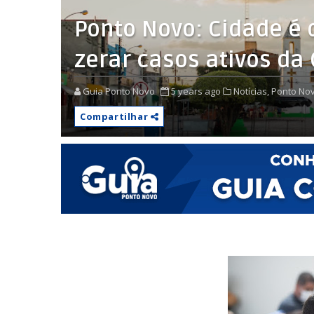
Ponto Novo: Cidade é
zerar casos ativos da 
Guia Ponto Novo
5 years ago
Notícias,
Ponto Nov
Compartilhar