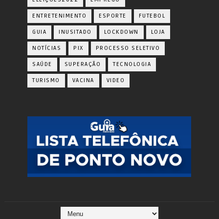
ENTRETENIMENTO
ESPORTE
FUTEBOL
GUIA
INUSITADO
LOCKDOWN
LOJA
NOTÍCIAS
PIX
PROCESSO SELETIVO
SAÚDE
SUPERAÇÃO
TECNOLOGIA
TURISMO
VACINA
VIDEO