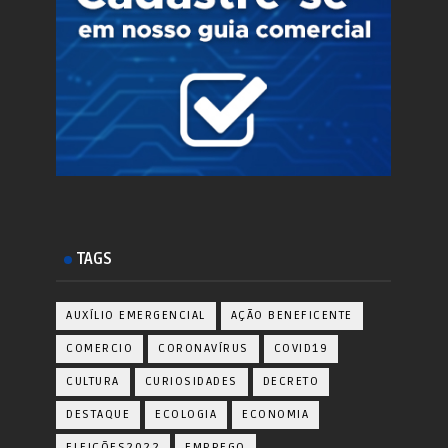
TAGS
AUXÍLIO EMERGENCIAL
AÇÃO BENEFICENTE
COMERCIO
CORONAVÍRUS
COVID19
CULTURA
CURIOSIDADES
DECRETO
DESTAQUE
ECOLOGIA
ECONOMIA
ELEIÇÕES2022
EMPREGO