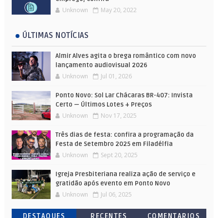
Unknown
May 20, 2022
ÚLTIMAS NOTÍCIAS
Almir Alves agita o brega romântico com novo
lançamento audiovisual 2026
Unknown
Jul 01, 2026
Ponto Novo: Sol Lar Chácaras BR-407: Invista
Certo — Últimos Lotes + Preços
Unknown
Nov 17, 2025
Três dias de festa: confira a programação da
Festa de Setembro 2025 em Filadélfia
Unknown
Sept 20, 2025
Igreja Presbiteriana realiza ação de serviço e
gratidão após evento em Ponto Novo
Unknown
Jul 06, 2025
DESTAQUES
RECENTES
COMENTARIOS