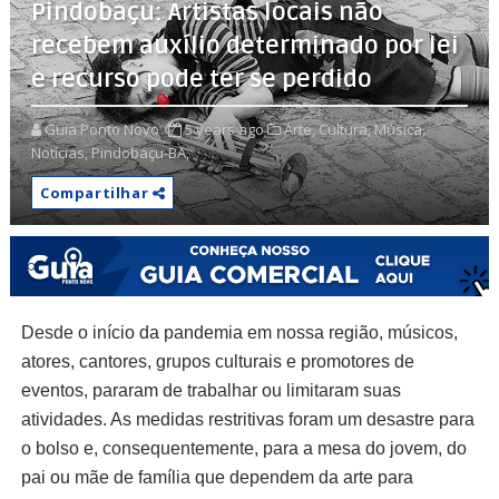
Pindobaçu: Artistas locais não
recebem auxílio determinado por lei
e recurso pode ter se perdido
Guia Ponto Novo
5 years ago
Arte,
Cultura,
Música,
Notícias,
Pindobaçu-BA,
Compartilhar
Desde o início da pandemia em nossa região, músicos,
atores, cantores, grupos culturais e promotores de
eventos, pararam de trabalhar ou limitaram suas
atividades. As medidas restritivas foram um desastre para
o bolso e, consequentemente, para a mesa do jovem, do
pai ou mãe de família que dependem da arte para